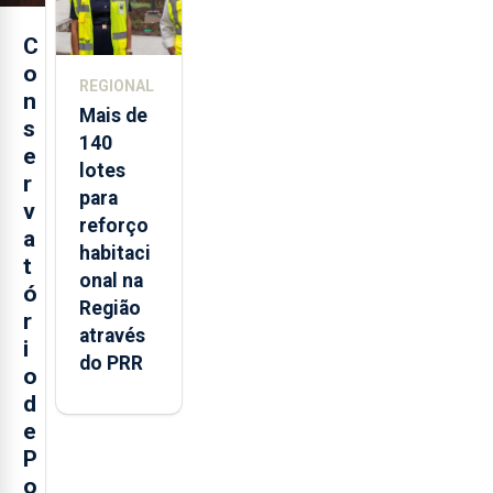
C
o
REGIONAL
n
Mais de
s
140
e
lotes
r
para
v
reforço
a
habitaci
t
onal na
ó
Região
r
através
i
do PRR
o
d
e
P
o