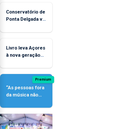
Conservatório de
Ponta Delgada vai
contar com
novos
instrumentos
Livro leva Açores
à nova geração
açordescendente
Premium
“As pessoas fora
da música não
têm a noção do
quão difícil é
produzir uma
música”