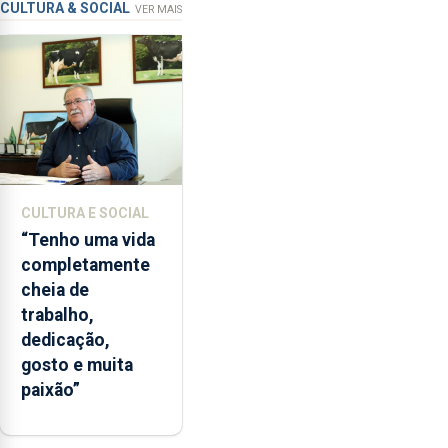
de
CULTURA & SOCIAL
VER MAIS
ensino
da
instituição
CULTURA E SOCIAL
“Tenho uma vida
completamente
cheia de
trabalho,
dedicação,
gosto e muita
paixão”