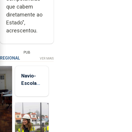
que cabem
diretamente ao
Estado",
acrescentou.
PUB
REGIONAL
VER MAIS
Navio-
Escola
Sagres
está de
regresso
aos
Açores