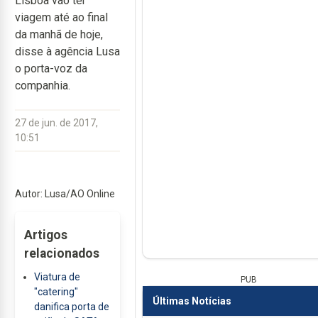
Lisboa vão ter
viagem até ao final
da manhã de hoje,
disse à agência Lusa
o porta-voz da
companhia.
27 de jun. de 2017,
10:51
Autor: Lusa/AO Online
Artigos
relacionados
Viatura de
PUB
"catering"
Últimas Notícias
danifica porta de