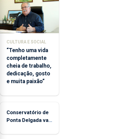
instituição
CULTURA E SOCIAL
“Tenho uma vida
completamente
cheia de trabalho,
dedicação, gosto
e muita paixão”
Conservatório de
Ponta Delgada vai
contar com novos
instrumentos