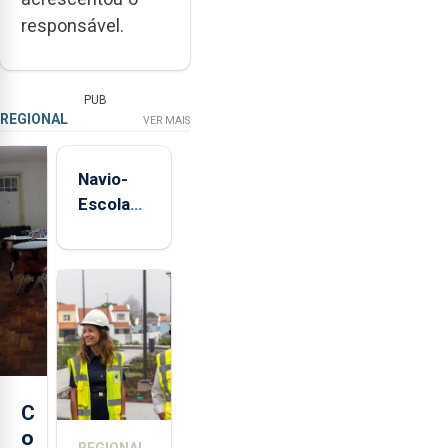
responsável.
PUB
REGIONAL
VER MAIS
Navio-
Escola
Sagres
está de
regresso
aos
Açores
C
o