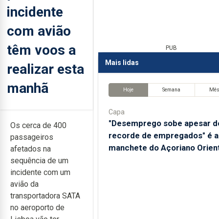
incidente
com avião
têm voos a
PUB
Mais lidas
realizar esta
manhã
Hoje
Semana
Mê
Capa
"Desemprego sobe apesar d
Os cerca de 400
recorde de empregados" é a
passageiros
manchete do Açoriano Orient
afetados na
sequência de um
incidente com um
avião da
transportadora SATA
no aeroporto de