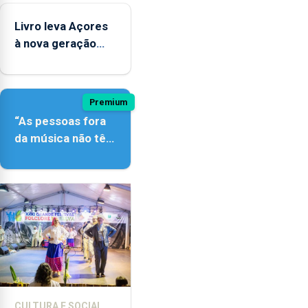
Livro leva Açores
à nova geração
açordescendente
Premium
“As pessoas fora
da música não têm
a noção do quão
difícil é produzir
uma música”
CULTURA E SOCIAL