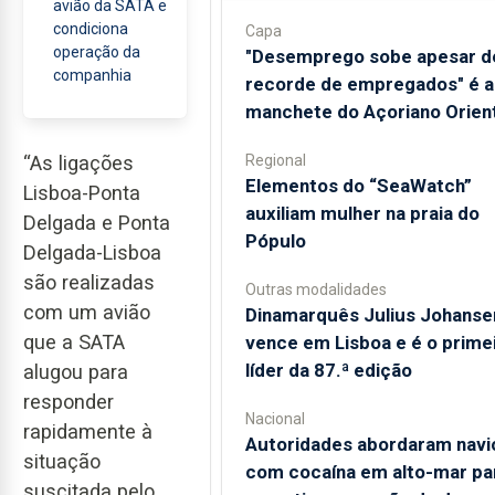
avião da SATA e
condiciona
Capa
operação da
"Desemprego sobe apesar d
companhia
recorde de empregados" é a
manchete do Açoriano Orient
Regional
“As ligações
​Elementos do “SeaWatch”
Lisboa-Ponta
auxiliam mulher na praia do
Delgada e Ponta
Pópulo
Delgada-Lisboa
são realizadas
Outras modalidades
com um avião
Dinamarquês Julius Johanse
que a SATA
vence em Lisboa e é o prime
líder da 87.ª edição
alugou para
responder
Nacional
rapidamente à
Autoridades abordaram navi
situação
com cocaína em alto-mar pa
suscitada pelo