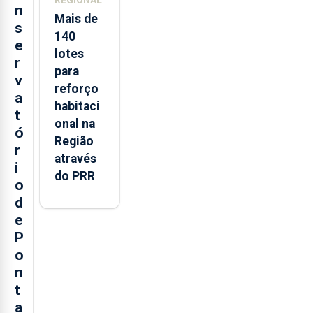
REGIONAL
n
Mais de
s
140
e
lotes
r
para
v
reforço
a
habitaci
t
onal na
ó
Região
r
através
i
do PRR
o
d
e
P
o
n
t
a