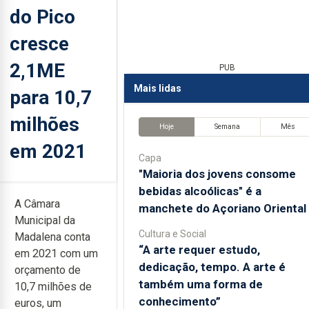
do Pico
cresce
2,1ME
PUB
Mais lidas
para 10,7
milhões
Hoje
Semana
Mês
em 2021
Capa
"Maioria dos jovens consome
bebidas alcoólicas" é a
A Câmara
manchete do Açoriano Oriental
Municipal da
Cultura e Social
Madalena conta
“A arte requer estudo,
em 2021 com um
dedicação, tempo. A arte é
orçamento de
também uma forma de
10,7 milhões de
conhecimento”
euros, um