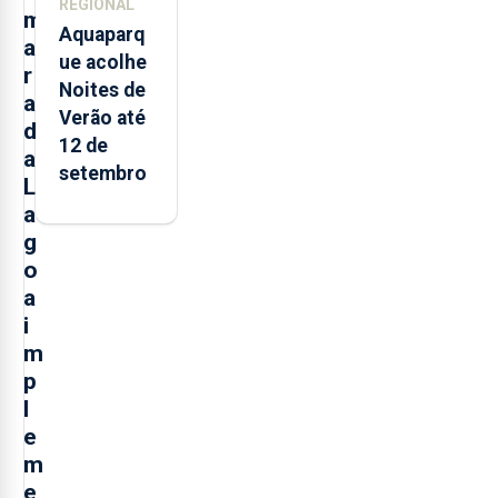
REGIONAL
m
Aquaparq
a
ue acolhe
r
Noites de
a
Verão até
d
12 de
a
setembro
L
a
g
o
a
i
m
p
l
e
m
e