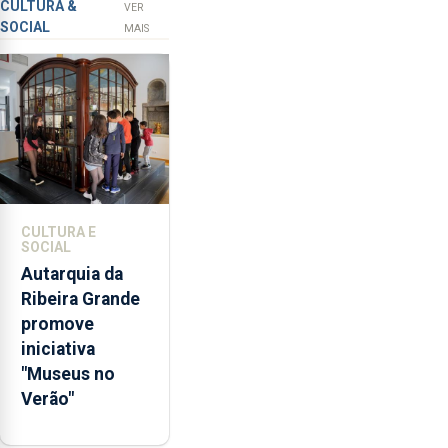
Açores
prevenção
CULTURA &
VER
SOCIAL
primária
MAIS
da
violência
doméstica,
através
da
promoção
de
competências
CULTURA E
pessoais,
SOCIAL
emocionais
Autarquia da
e
Ribeira Grande
sociais
promove
junto
iniciativa
das
"Museus no
crianças
Verão"