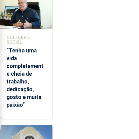
CULTURA E
SOCIAL
“Tenho uma
vida
completament
e cheia de
trabalho,
dedicação,
gosto e muita
paixão”