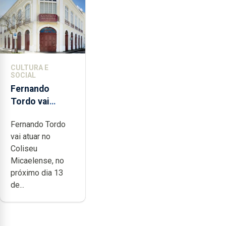
CULTURA E
SOCIAL
Fernando
Tordo vai
celebrar 60
Fernando Tordo
anos de
vai atuar no
carreira no
Coliseu
Coliseu
Micaelense, no
Micaelense
próximo dia 13
de...