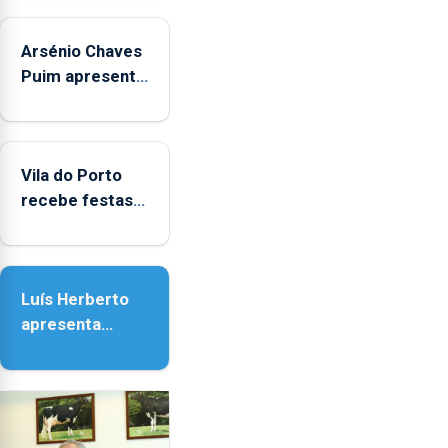
Arsénio Chaves
Puim apresenta
obras na
Biblioteca de
Vila do Porto
Vila do Porto
recebe festas
em honra de
Nossa Senhora
da Assunção
Luís Herberto
apresenta
‘Lugares da
Paisagem’