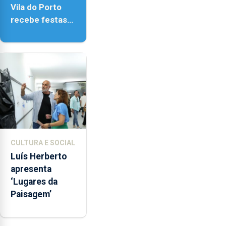
Vila do Porto
recebe festas
em honra de
Nossa Senhora
da Assunção
CULTURA E SOCIAL
Luís Herberto
apresenta
‘Lugares da
Paisagem’