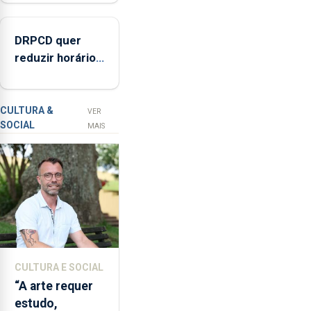
nos Açores
com
opção
DRPCD quer
de
reduzir horário
compra,
de venda de
num
álcool na Região
investimento
de
CULTURA &
VER
SOCIAL
2,3
MAIS
milhões
de
euros.
CULTURA E SOCIAL
“A arte requer
estudo,