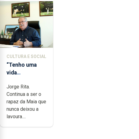
CULTURA E SOCIAL
“Tenho uma
vida
completamente
Jorge Rita.
cheia de
Continua a ser o
trabalho,
rapaz da Maia que
dedicação,
nunca deixou a
gosto e muita
lavoura....
paixão”