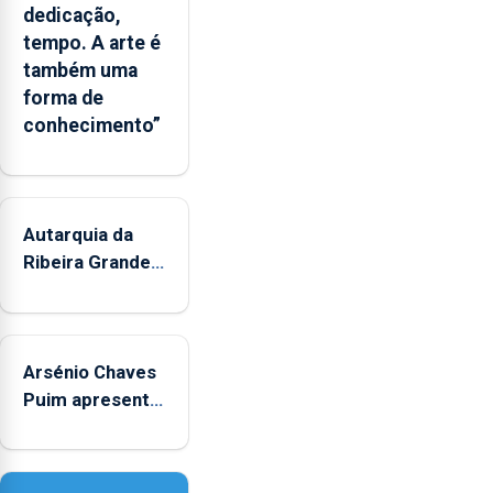
dedicação,
tempo. A arte é
também uma
forma de
conhecimento”
Autarquia da
Ribeira Grande
promove
iniciativa
"Museus no
Arsénio Chaves
Verão"
Puim apresenta
obras na
Biblioteca de
Vila do Porto