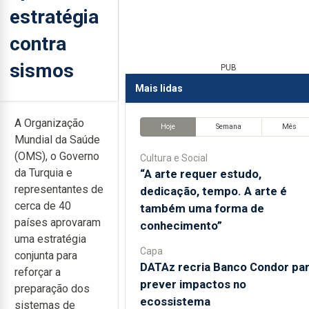
estratégia
contra
sismos
PUB
Mais lidas
A Organização
Hoje
Semana
Mês
Mundial da Saúde
(OMS), o Governo
Cultura e Social
da Turquia e
“A arte requer estudo,
representantes de
dedicação, tempo. A arte é
cerca de 40
também uma forma de
países aprovaram
conhecimento”
uma estratégia
Capa
conjunta para
DATAz recria Banco Condor pa
reforçar a
prever impactos no
preparação dos
ecossistema
sistemas de