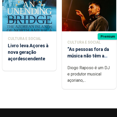
Premium
CULTURA E SOCIAL
CULTURA E SOCIAL
Livro leva Açores à
“As pessoas fora da
nova geração
música não têm a
açordescendente
noção do quão
Diogo Raposo é um DJ
difícil é produzir
e produtor musical
uma música”
açoriano,...