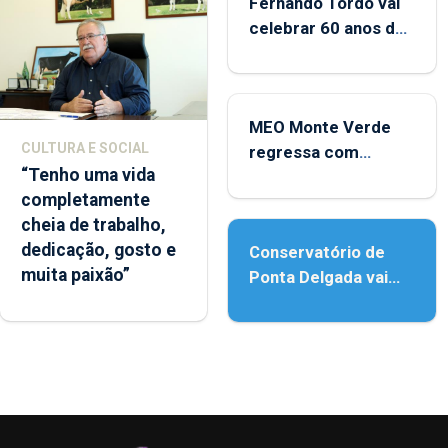
Fernando Tordo vai
celebrar 60 anos de
carreira no Coliseu
Micaelense
MEO Monte Verde
CULTURA E SOCIAL
regressa com
“Tenho uma vida
reforço da
completamente
acessibilidade
cheia de trabalho,
dedicação, gosto e
Conservatório de
muita paixão”
Ponta Delgada vai
contar com novos
instrumentos