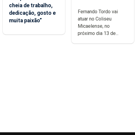
cheia de trabalho,
carreira no Coliseu
Fernando Tordo vai
dedicação, gosto e
Micaelense
atuar no Coliseu
muita paixão”
Micaelense, no
próximo dia 13 de...