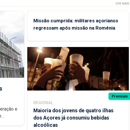
VER MAIS
Missão cumprida: militares açorianos
regressam após missão na Roménia
s
Premium
REGIONAL
peração e
Maioria dos jovens de quatro ilhas
e
dos Açores já consumiu bebidas
ional.
alcoólicas