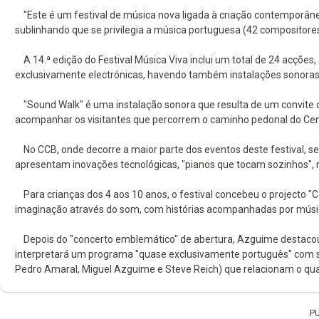
"Este é um festival de música nova ligada à criação contemporânea
sublinhando que se privilegia a música portuguesa (42 compositores
A 14.ª edição do Festival Música Viva inclui um total de 24 acções,
exclusivamente electrónicas, havendo também instalações sonoras 
"Sound Walk" é uma instalação sonora que resulta de um convite di
acompanhar os visitantes que percorrem o caminho pedonal do Centr
No CCB, onde decorre a maior parte dos eventos deste festival, se
apresentam inovações tecnológicas, "pianos que tocam sozinhos", 
Para crianças dos 4 aos 10 anos, o festival concebeu o projecto "
imaginação através do som, com histórias acompanhadas por músi
Depois do "concerto emblemático" de abertura, Azguime destacou
interpretará um programa "quase exclusivamente português" com sei
Pedro Amaral, Miguel Azguime e Steve Reich) que relacionam o quar
P