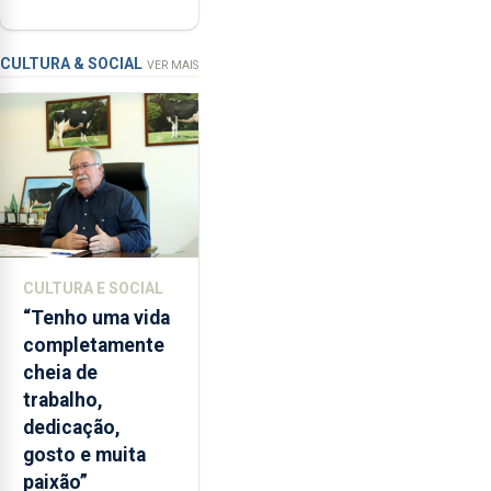
contar com
com
novos
a
instrumentos
apanha
CULTURA & SOCIAL
VER MAIS
ilegal
de
lapas
entre
2022
e
2026.
A
CULTURA E SOCIAL
ilha
“Tenho uma vida
das
completamente
Flores
cheia de
apresenta
trabalho,
um
dedicação,
“decréscimo
gosto e muita
significativo”
paixão”
da