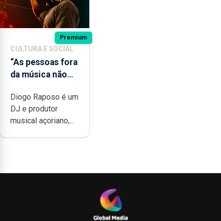
Premium
CULTURA E SOCIAL
“As pessoas fora
da música não
têm a noção do
Diogo Raposo é um
quão difícil é
DJ e produtor
produzir uma
musical açoriano,...
música”