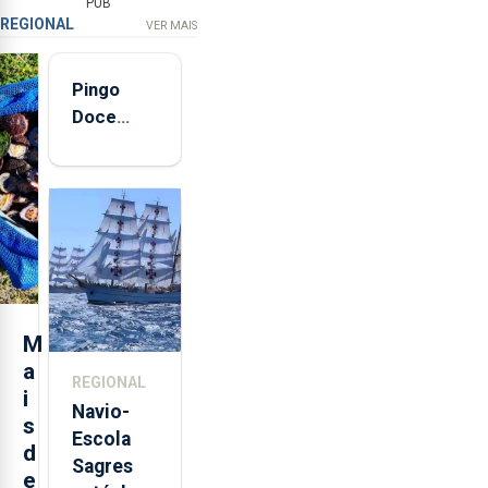
PUB
REGIONAL
VER MAIS
Pingo
Doce
abre esta
quinta-
feira nova
loja em
São
Sebastião
e cria 30
postos de
M
trabalho
a
REGIONAL
i
Navio-
s
Escola
d
Sagres
e