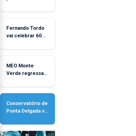
CPUE
entre
2022
e
Fernando Tordo
2025
vai celebrar 60
anos de carreira
no Coliseu
Micaelense
MEO Monte
Verde regressa
com reforço da
acessibilidade
Conservatório de
Ponta Delgada vai
contar com
novos
instrumentos