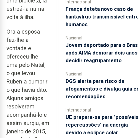
uma bicicleta, ia
Internacional
estreá-la numa
França deteta novo caso de
hantavírus transmissível entr
volta à ilha.
humanos
Ora a esposa
Nacional
fez-lhe a
Jovem deportado para o Brasi
vontade e
após AIMA demorar dois anos
ofereceu-lhe
decidir reagrupamento
uma pelo Natal,
o que levou
Nacional
DGS alerta para risco de
Ruben a cumprir
afogamentos e divulga guia 
o que havia dito.
recomendações
Alguns amigos
resolveram
Internacional
acompanhá-lo e
UE prepara-se para "possívei
assim surgiu, em
repercussões" na energia
janeiro de 2015,
devido a eclipse solar