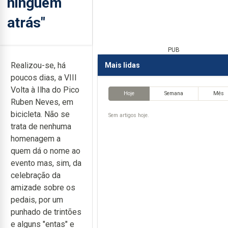
ninguém
atrás"
PUB
Realizou-se, há
Mais lidas
poucos dias, a VIII
Volta à Ilha do Pico
Hoje
Semana
Mês
Ruben Neves, em
bicicleta. Não se
Sem artigos hoje.
trata de nenhuma
homenagem a
quem dá o nome ao
evento mas, sim, da
celebração da
amizade sobre os
pedais, por um
punhado de trintões
e alguns "entas" e