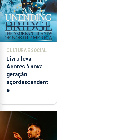
CULTURA E SOCIAL
Livro leva
Açores à nova
geração
açordescendent
e