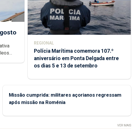
agosto
REGIONAL
ativa
Polícia Marítima comemora 107.º
cleos
aniversário em Ponta Delgada entre
 sábados
os dias 5 e 13 de setembro
Missão cumprida: militares açorianos regressam
após missão na Roménia
VER MAIS