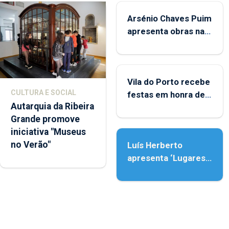
Arsénio Chaves Puim
apresenta obras na
Biblioteca de Vila do
Porto
Vila do Porto recebe
CULTURA E SOCIAL
festas em honra de
Autarquia da Ribeira
Nossa Senhora da
Grande promove
Assunção
iniciativa "Museus
no Verão"
Luís Herberto
apresenta ‘Lugares
da Paisagem’