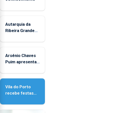
Autarquia da
Ribeira Grande
promove
iniciativa
"Museus no
Arsénio Chaves
Verão"
Puim apresenta
obras na
Biblioteca de Vila
do Porto
Vila do Porto
recebe festas
em honra de
Nossa Senhora
da Assunção