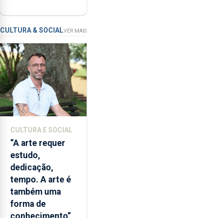
de venda de
num
álcool na Região
investimento
de
CULTURA & SOCIAL
VER MAIS
2,3
milhões
de
euros.
CULTURA E SOCIAL
“A arte requer
estudo,
dedicação,
tempo. A arte é
também uma
forma de
conhecimento”