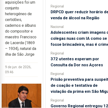
aquisições foi um
Regional
conjunto
DRPCD quer reduzir horário d
heterogéneo de
venda de álcool na Região
certidões,
cadernos e álbuns
Nacional
do compositor e
Adolescentes criam imagens 
maestro Francisco
colegas nuas com IA como se
de Lacerda (1869
fosse brincadeira, mas é crim
– 1934), natural da
Regional
ilha de São Jorge
372 utentes esperam por
Consulta da Dor nos Açores
9 de jun. de 2026,
09:46
Regional
Prisão preventiva para suspei
de coação e tentativa de
violação da prima em São Mig
Regional
Governo Regional entregou 1