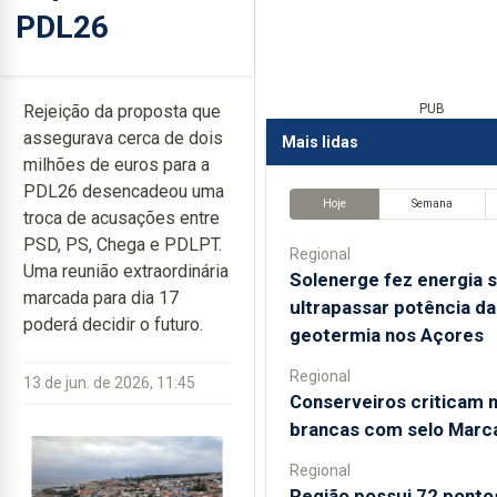
PDL26
Rejeição da proposta que
PUB
assegurava cerca de dois
Mais lidas
milhões de euros para a
PDL26 desencadeou uma
Hoje
Semana
troca de acusações entre
PSD, PS, Chega e PDLPT.
Regional
Uma reunião extraordinária
Solenerge fez energia s
marcada para dia 17
ultrapassar potência da
poderá decidir o futuro.
geotermia nos Açores
Regional
13 de jun. de 2026, 11:45
Conserveiros criticam 
brancas com selo Marc
Regional
Região possui 72 ponto