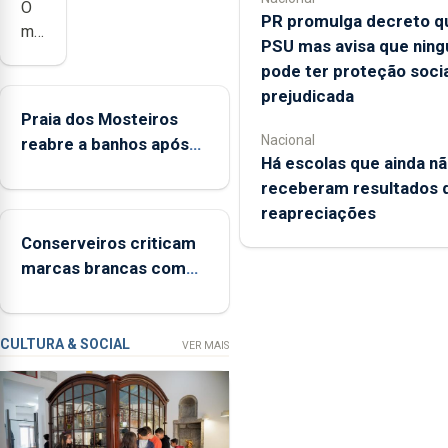
O
PR promulga decreto qu
município
PSU mas avisa que nin
da
pode ter proteção socia
Lagoa,
prejudicada
está
Praia dos Mosteiros
a
Nacional
reabre a banhos após
implementar
Há escolas que ainda n
terceira interditação
o
receberam resultados 
programa
reapreciações
“Hora
Conserveiros criticam
de
marcas brancas com
Ser”
selo Marca Açores
para
a
prevenção
CULTURA & SOCIAL
VER MAIS
primária
da
violência
doméstica,