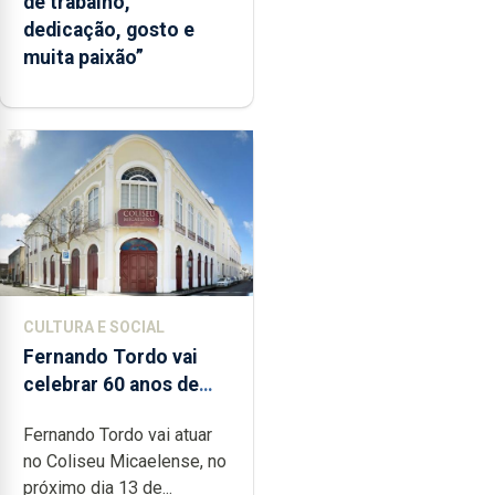
de trabalho,
dedicação, gosto e
muita paixão”
CULTURA E SOCIAL
Fernando Tordo vai
celebrar 60 anos de
carreira no Coliseu
Fernando Tordo vai atuar
Micaelense
no Coliseu Micaelense, no
próximo dia 13 de...