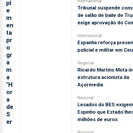
Internacional
pl
Tribunal suspende con
e
de salão de baile de Tr
m
exige aprovação do Co
en
ta
Internacional
pr
Espanha reforça prese
o
policial e militar em Ce
gr
a
Regional
m
Ricardo Martins Mota in
a
estrutura acionista da
"H
Açormedia
or
Nacional
a
Lesados do BES exige
de
Espinho que Estado lhe
S
milhões de euros
er
Nacional