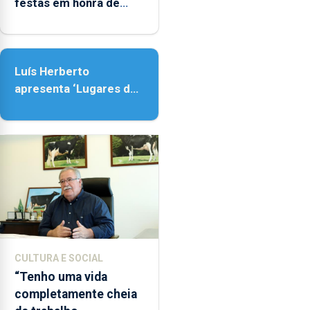
festas em honra de
Nossa Senhora da
Assunção
Luís Herberto
apresenta ‘Lugares da
Paisagem’
CULTURA E SOCIAL
“Tenho uma vida
completamente cheia