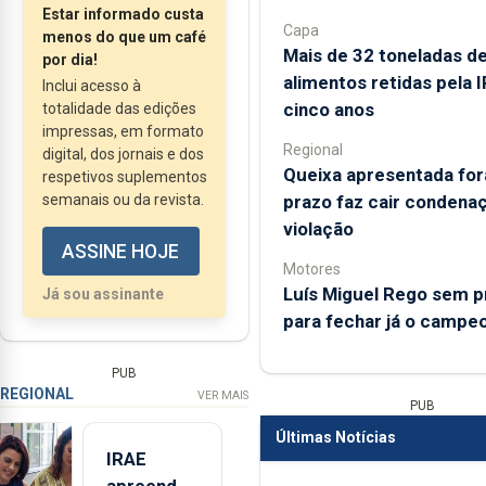
para resolver o
Estar informado custa
impasse que colocou
Capa
menos do que um café
Mais de 32 toneladas d
em risco o orçamento
por dia!
alimentos retidas pela 
Inclui acesso à
do evento.
cinco anos
totalidade das edições
impressas, em formato
Regional
digital, dos jornais e dos
Queixa apresentada for
respetivos suplementos
prazo faz cair condena
semanais ou da revista.
violação
ASSINE HOJE
Motores
Luís Miguel Rego sem 
Já sou assinante
para fechar já o campe
PUB
REGIONAL
VER MAIS
PUB
Últimas Notícias
IRAE
apreendeu