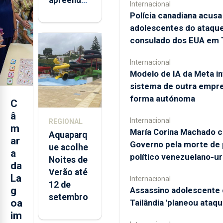
Internacional
mais de 32
Polícia canadiana acusa
toneladas
adolescentes do ataque
de
consulado dos EUA em 
alimentos
entre
Internacional
Modelo de IA da Meta in
2021 e
sistema de outra empr
2025 nos
forma autónoma
Açores
C
â
Internacional
REGIONAL
m
María Corina Machado c
Aquaparq
ar
Governo pela morte de
ue acolhe
a
político venezuelano-u
Noites de
da
Verão até
La
Internacional
12 de
g
Assassino adolescente 
setembro
oa
Tailândia 'planeou ataqu
im