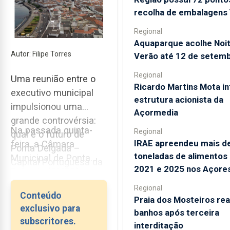
recolha de embalagens 
Regional
Aquaparque acolhe Noi
Autor: Filipe Torres
Verão até 12 de setem
Regional
Uma reunião entre o
Ricardo Martins Mota in
executivo municipal
estrutura acionista da
impulsionou uma
Açormedia
grande controvérsia:
Na passada quinta-
Regional
qual é o futuro de
IRAE apreendeu mais d
feira, a Câmara
Ponta Delgada –
toneladas de alimentos
Municipal de Ponta
Capital Portuguesa da
2021 e 2025 nos Açore
Delgada (CMPD)
Cultura (PDL26)? E
anunciou, através de
Regional
uma nova reunião foi
Conteúdo
uma nota de imprensa
Praia dos Mosteiros rea
marcada para a
exclusivo para
banhos após terceira
enviada...
próxima quarta-feira
subscritores.
interditação