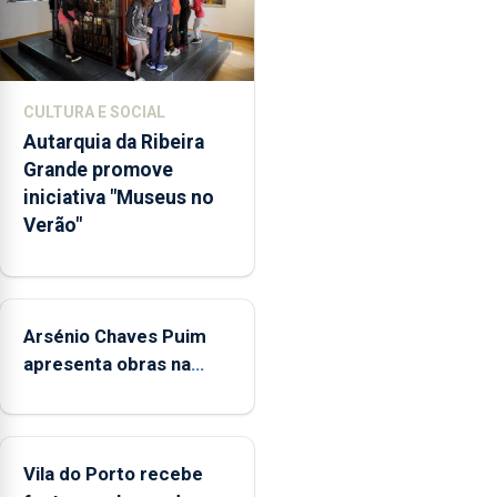
através
da
promoção
de
CULTURA E SOCIAL
competências
Autarquia da Ribeira
pessoais,
Grande promove
emocionais
iniciativa "Museus no
e
Verão"
sociais
junto
das
crianças
Arsénio Chaves Puim
apresenta obras na
Biblioteca de Vila do
Porto
Vila do Porto recebe