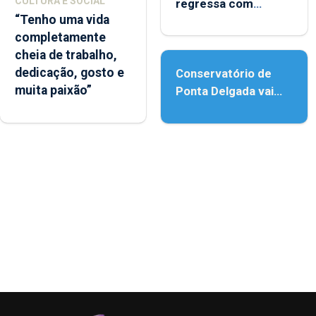
CULTURA E SOCIAL
regressa com
“Tenho uma vida
reforço da
completamente
acessibilidade
cheia de trabalho,
dedicação, gosto e
Conservatório de
muita paixão”
Ponta Delgada vai
contar com novos
instrumentos