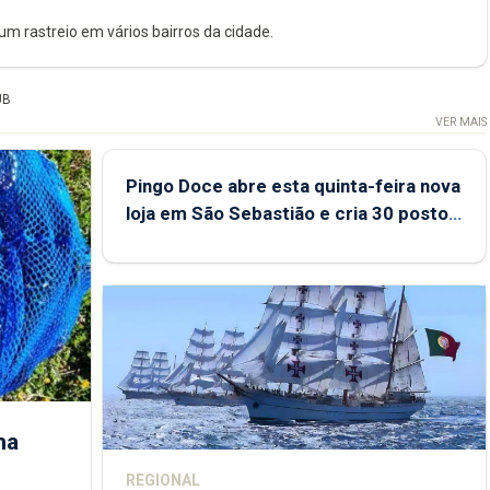
um rastreio em vários bairros da cidade.
UB
VER MAIS
Pingo Doce abre esta quinta-feira nova
loja em São Sebastião e cria 30 postos
de trabalho
ha
REGIONAL