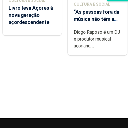
CULTURA E SOCIAL
CULTURA E SOCIAL
Livro leva Açores à
“As pessoas fora da
nova geração
música não têm a
açordescendente
noção do quão
Diogo Raposo é um DJ
difícil é produzir
e produtor musical
uma música”
açoriano,...