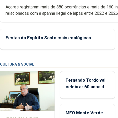
Açores registaram mais de 380 ocorrências e mais de 160 inspeções
relacionadas com a apanha ilegal de lapas entre 2022 e 2026. A ilha
das Flores apresenta um “decréscimo significativo” da CPUE entr
2022 e 2025
Festas do Espírito Santo mais ecológicas
CULTURA & SOCIAL
Fernando Tordo vai
celebrar 60 anos de
carreira no Coliseu
Micaelense
MEO Monte Verde