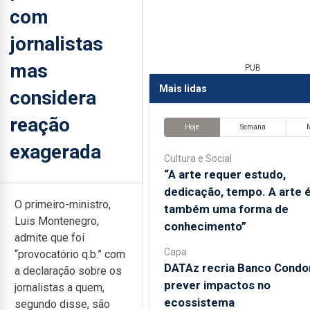
com
jornalistas
mas
PUB
Mais lidas
considera
reação
Hoje
Semana
exagerada
Cultura e Social
“A arte requer estudo,
dedicação, tempo. A arte 
O primeiro-ministro,
também uma forma de
Luis Montenegro,
conhecimento”
admite que foi
Capa
“provocatório q.b.” com
DATAz recria Banco Condo
a declaração sobre os
prever impactos no
jornalistas a quem,
ecossistema
segundo disse, são