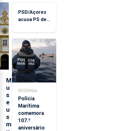
PSD/Açores
acusa PS de
"posição
contraditória"
sobre
evolução
turística
M
u
REGIONAL
s
Polícia
e
Marítima
u
comemora
s
107.º
m
aniversário