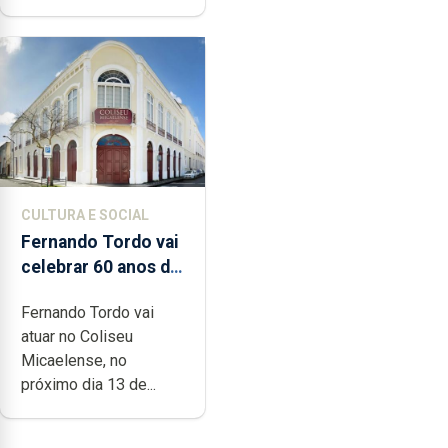
CULTURA E SOCIAL
Fernando Tordo vai
celebrar 60 anos de
carreira no Coliseu
Fernando Tordo vai
Micaelense
atuar no Coliseu
Micaelense, no
próximo dia 13 de...