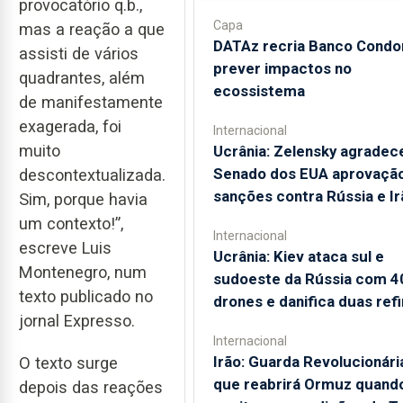
provocatório q.b.,
Capa
mas a reação a que
DATAz recria Banco Condo
assisti de vários
prever impactos no
quadrantes, além
ecossistema
de manifestamente
exagerada, foi
Internacional
muito
Ucrânia: Zelensky agradec
Senado dos EUA aprovaçã
descontextualizada.
sanções contra Rússia e Ir
Sim, porque havia
um contexto!”,
Internacional
escreve Luis
Ucrânia: Kiev ataca sul e
Montenegro, num
sudoeste da Rússia com 4
texto publicado no
drones e danifica duas refi
jornal Expresso.
Internacional
Irão: Guarda Revolucionári
O texto surge
que reabrirá Ormuz quand
depois das reações