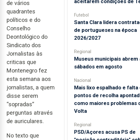
aceitarem condições de T
de vários
quadrantes
Futebol
políticos e do
Santa Clara lidera contrat
Conselho
de portugueses na época
Deontológico do
2026/2027
Sindicato dos
Regional
Jornalistas às
Museus municipais abrem 
criticas que
sábados em agosto
Montenegro fez
esta semana aos
Nacional
jornalistas, a quem
Mais lixo espalhado e falta
pontos de recolha aponta
disse serem
como maiores problemas 
“sopradas”
Volta
perguntas através
de auriculares.
Regional
PSD/Açores acusa PS de
No texto que
"posição contraditória" so