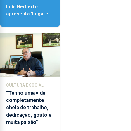
18h00.
Luís Herberto
apresenta ‘Lugares
da Paisagem’
CULTURA E SOCIAL
“Tenho uma vida
completamente
cheia de trabalho,
dedicação, gosto e
muita paixão”