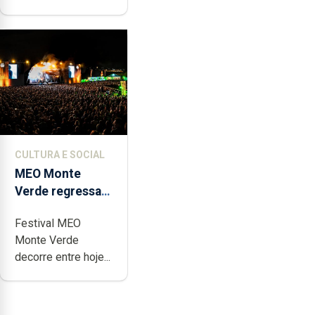
CULTURA E SOCIAL
MEO Monte
Verde regressa
com reforço da
Festival MEO
acessibilidade
Monte Verde
decorre entre hoje...