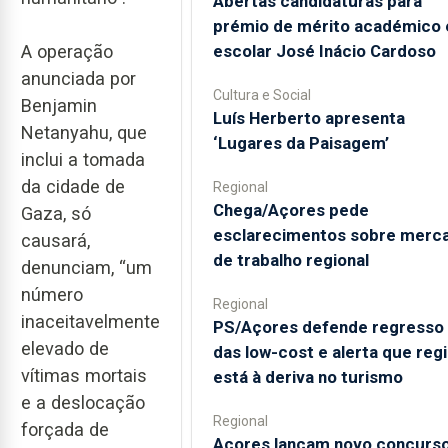
Abertas candidaturas para
prémio de mérito académico 
escolar José Inácio Cardoso
A operação
anunciada por
Cultura e Social
Benjamin
Luís Herberto apresenta
Netanyahu, que
‘Lugares da Paisagem’
inclui a tomada
da cidade de
Regional
Chega/Açores pede
Gaza, só
esclarecimentos sobre merc
causará,
de trabalho regional
denunciam, “um
número
Regional
inaceitavelmente
PS/Açores defende regresso
elevado de
das low-cost e alerta que reg
vítimas mortais
está à deriva no turismo
e a deslocação
Regional
forçada de
Açores lançam novo concurs