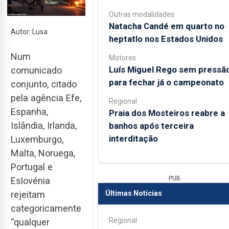
Outras modalidades
Natacha Candé em quarto no
Autor: Lusa
heptatlo nos Estados Unidos
Num
Motores
Luís Miguel Rego sem pressã
comunicado
para fechar já o campeonato
conjunto, citado
pela agência Efe,
Regional
Espanha,
Praia dos Mosteiros reabre a
Islândia, Irlanda,
banhos após terceira
interditação
Luxemburgo,
Malta, Noruega,
Portugal e
PUB
Eslovénia
rejeitam
Últimas Notícias
categoricamente
Regional
“qualquer