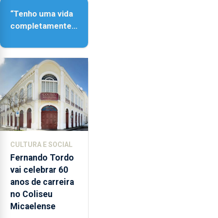
“Tenho uma vida
completamente
cheia de trabalho,
dedicação, gosto
e muita paixão”
CULTURA E SOCIAL
Fernando Tordo
vai celebrar 60
anos de carreira
no Coliseu
Micaelense