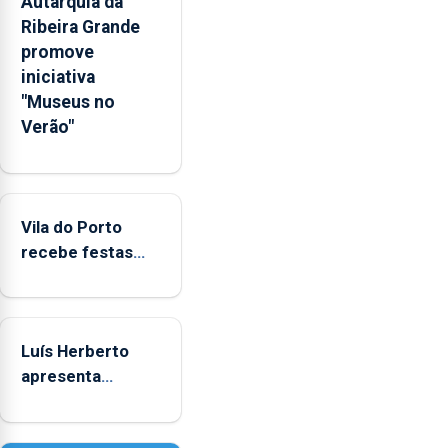
Autarquia da
pessoais,
Ribeira Grande
emocionais
promove
e
iniciativa
sociais
"Museus no
junto
Verão"
das
crianças
Vila do Porto
recebe festas
em honra de
Nossa Senhora
da Assunção
Luís Herberto
apresenta
‘Lugares da
Paisagem’