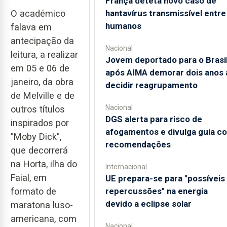
França deteta novo caso de
hantavírus transmissível entre
O académico
humanos
falava em
antecipação da
Nacional
leitura, a realizar
Jovem deportado para o Brasi
em 05 e 06 de
após AIMA demorar dois anos 
janeiro, da obra
decidir reagrupamento
de Melville e de
Nacional
outros títulos
DGS alerta para risco de
inspirados por
afogamentos e divulga guia c
"Moby Dick",
recomendações
que decorrerá
na Horta, ilha do
Internacional
Faial, em
UE prepara-se para "possíveis
repercussões" na energia
formato de
devido a eclipse solar
maratona luso-
americana, com
Nacional