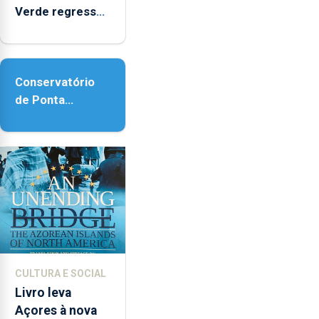
Verde regressa
com reforço da
acessibilidade
Conservatório
de Ponta
Delgada vai
contar com
novos
instrumentos
CULTURA E SOCIAL
Livro leva
Açores à nova