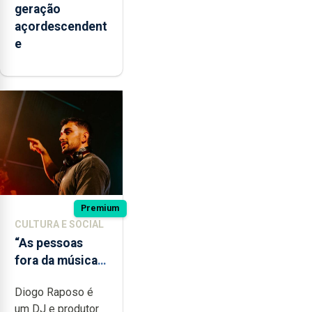
geração
açordescendent
e
Premium
CULTURA E SOCIAL
“As pessoas
fora da música
não têm a noção
Diogo Raposo é
do quão difícil é
um DJ e produtor