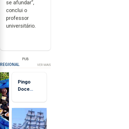
se afundar”,
conclui o
professor
universitário.
PUB
REGIONAL
VER MAIS
Pingo
Doce
abre esta
quinta-
feira nova
loja em
São