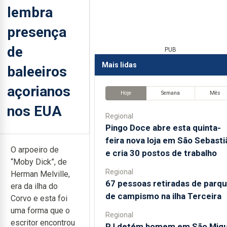
lembra
presença
de
PUB
Mais lidas
baleeiros
açorianos
Hoje
Semana
Mês
nos EUA
Regional
Pingo Doce abre esta quinta-
feira nova loja em São Sebasti
O arpoeiro de
e cria 30 postos de trabalho
“Moby Dick”, de
Regional
Herman Melville,
67 pessoas retiradas de parq
era da ilha do
de campismo na ilha Terceira
Corvo e esta foi
uma forma que o
Regional
escritor encontrou
PJ detém homem em São Migu