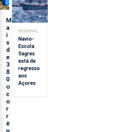
Sebastião
e cria 30
postos de
M
trabalho
a
REGIONAL
i
Navio-
s
Escola
d
Sagres
e
está de
3
regresso
8
aos
0
Açores
o
c
o
r
r
ê
n