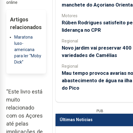
online
manchete do Açoriano Orienta
Motores
Artigos
Rúben Rodrigues satisfeito pe
relacionados
liderança no CPR
Maratona
Regional
luso-
Novo jardim vai preservar 400
americana
variedades de Camélias
para ler “Moby
Dick”
Regional
Mau tempo provoca avarias n
abastecimento de água na ilha
do Pico
“Este livro está
muito
relacionado
PUB
com os Açores
Últimas Notícias
até pelas
implicações de