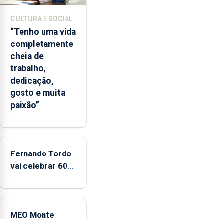
A
ilha
CULTURA E SOCIAL
das
“Tenho uma vida
Flores
completamente
apresenta
cheia de
um
trabalho,
“decréscimo
dedicação,
significativo”
gosto e muita
da
paixão”
CPUE
entre
2022
e
Fernando Tordo
2025
vai celebrar 60
anos de carreira
no Coliseu
Micaelense
MEO Monte