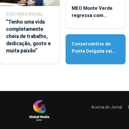
MEO Monte Verde
CULTURA E SOCIAL
regressa com
“Tenho uma vida
reforço da
completamente
acessibilidade
cheia de trabalho,
dedicação, gosto e
Conservatório de
muita paixão”
Ponta Delgada vai
contar com novos
instrumentos
Acerca do Jornal