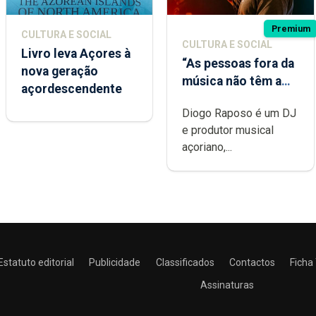
Premium
CULTURA E SOCIAL
CULTURA E SOCIAL
Livro leva Açores à
“As pessoas fora da
nova geração
música não têm a
açordescendente
noção do quão
Diogo Raposo é um DJ
difícil é produzir
e produtor musical
uma música”
açoriano,...
Estatuto editorial
Publicidade
Classificados
Contactos
Ficha
Assinaturas