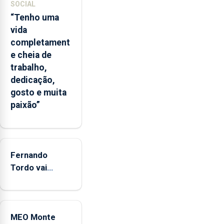
das
SOCIAL
Flores
“Tenho uma
apresenta
vida
um
completament
“decréscimo
e cheia de
significativo”
trabalho,
da
dedicação,
CPUE
gosto e muita
entre
paixão”
2022
e
2025
Fernando
Tordo vai
celebrar 60
anos de
carreira no
MEO Monte
Coliseu