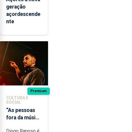
geração
açordescende
nte
Premium
CULTURA E
SOCIAL
“As pessoas
fora da música
não têm a
Diogo Raposo é