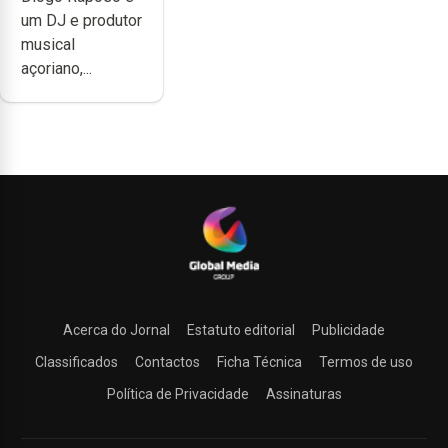
noção do quão
um DJ e produtor
difícil é
musical
produzir uma
açoriano,...
música”
Acerca do Jornal
Estatuto editorial
Publicidade
Classificados
Contactos
Ficha Técnica
Termos de uso
Política de Privacidade
Assinaturas