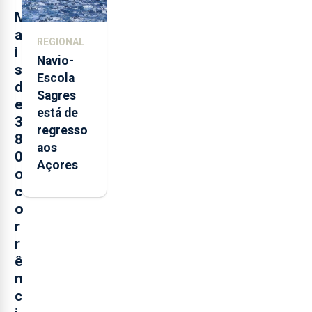
postos de
M
trabalho
a
REGIONAL
i
Navio-
s
Escola
d
Sagres
e
está de
3
regresso
8
aos
0
Açores
o
c
o
r
r
ê
n
c