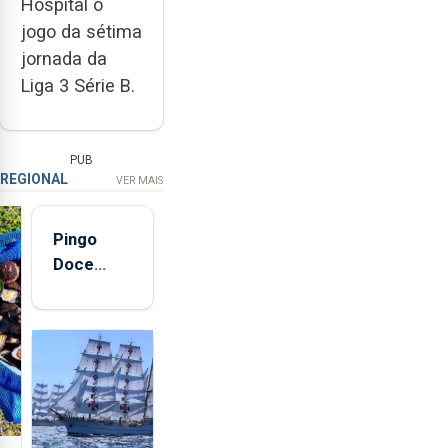
Hospital o
jogo da sétima
jornada da
Liga 3 Série B.
PUB
REGIONAL
VER MAIS
Pingo
Doce
abre esta
quinta-
feira nova
loja em
São
Sebastião
e cria 30