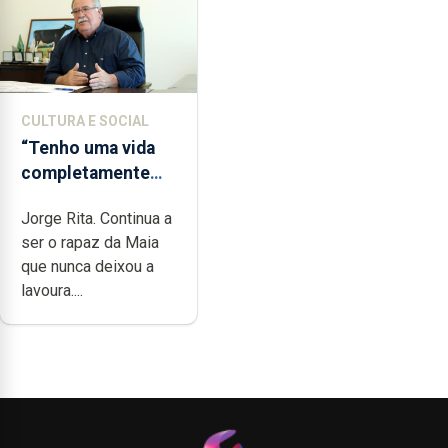
CULTURA E SOCIAL
“Tenho uma vida
completamente
cheia de trabalho,
Jorge Rita. Continua a
dedicação, gosto e
ser o rapaz da Maia
muita paixão”
que nunca deixou a
lavoura....