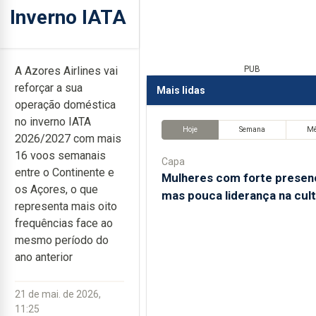
Inverno IATA
A Azores Airlines vai
PUB
reforçar a sua
Mais lidas
operação doméstica
no inverno IATA
Hoje
Semana
M
2026/2027 com mais
16 voos semanais
Capa
entre o Continente e
Mulheres com forte presen
os Açores, o que
mas pouca liderança na cul
representa mais oito
frequências face ao
mesmo período do
ano anterior
21 de mai. de 2026,
11:25