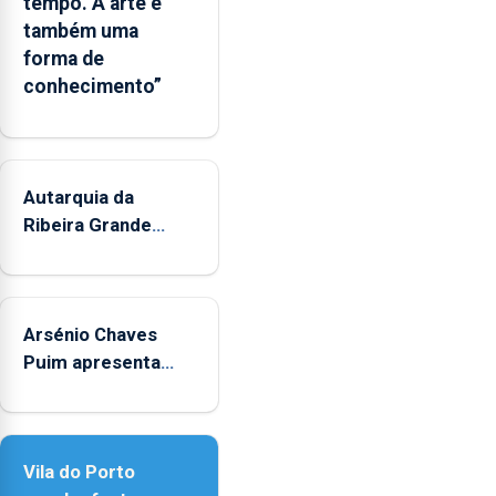
tempo. A arte é
Regional
também uma
e
forma de
os
conhecimento”
municípios.
Autarquia da
Ribeira Grande
promove iniciativa
"Museus no Verão"
Arsénio Chaves
Puim apresenta
obras na Biblioteca
de Vila do Porto
Vila do Porto