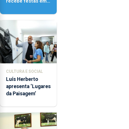
recebe festas em
honra de Nossa
Senhora da
Assunção
CULTURA E SOCIAL
Luís Herberto
apresenta ‘Lugares
da Paisagem’