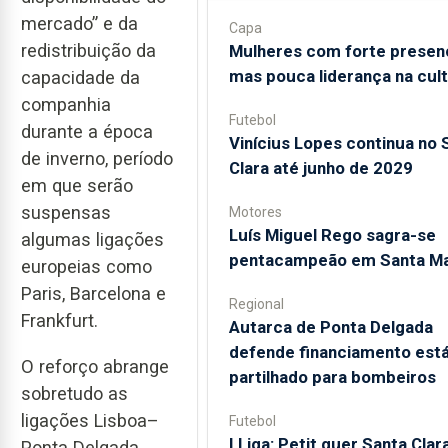
mercado” e da
Capa
redistribuição da
Mulheres com forte presen
mas pouca liderança na cul
capacidade da
companhia
Futebol
durante a época
Vinícius Lopes continua no 
de inverno, período
Clara até junho de 2029
em que serão
suspensas
Motores
Luís Miguel Rego sagra-se
algumas ligações
pentacampeão em Santa Ma
europeias como
Paris, Barcelona e
Regional
Frankfurt.
Autarca de Ponta Delgada
defende financiamento está
O reforço abrange
partilhado para bombeiros
sobretudo as
ligações Lisboa–
Futebol
I Liga: Petit quer Santa Clar
Ponta Delgada