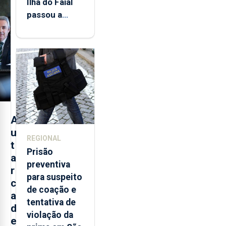
Ilha do Faial
passou a
integrar rede
de
monitorização
de infrassons
dos Açores
A
u
REGIONAL
t
Prisão
a
preventiva
r
para suspeito
c
de coação e
a
tentativa de
d
violação da
e