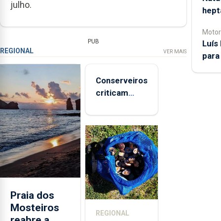
julho.
hept
Motor
PUB
Luís
REGIONAL
VER MAIS
para
Conserveiros
criticam
marcas
brancas com
selo Marca
Açores
Praia dos
Mosteiros
REGIONAL
reabre a