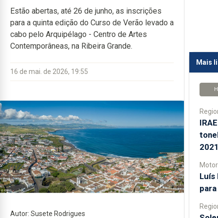
Estão abertas, até 26 de junho, as inscrições
para a quinta edição do Curso de Verão levado a
cabo pelo Arquipélago - Centro de Artes
Contemporâneas, na Ribeira Grande.
Mais l
16 de mai. de 2026, 19:55
H
Regio
IRAE
tone
2021
Motor
Luís
para
Regio
Autor: Susete Rodrigues
Sole