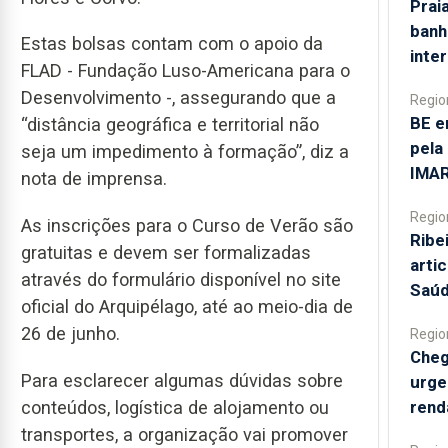
Prai
banh
Estas bolsas contam com o apoio da
inte
FLAD - Fundação Luso-Americana para o
Desenvolvimento -, assegurando que a
Regio
BE e
“distância geográfica e territorial não
pela
seja um impedimento à formação”, diz a
IMAR
nota de imprensa.
Regio
As inscrições para o Curso de Verão são
Ribe
gratuitas e devem ser formalizadas
arti
através do formulário disponível no site
Saú
oficial do Arquipélago, até ao meio-dia de
26 de junho.
Regio
Cheg
Para esclarecer algumas dúvidas sobre
urge
rend
conteúdos, logística de alojamento ou
transportes, a organização vai promover