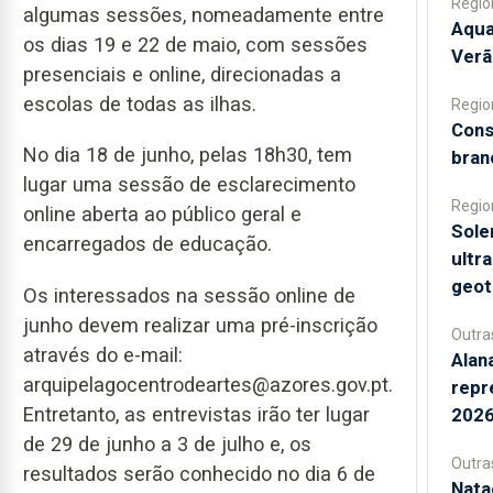
Regio
algumas sessões, nomeadamente entre
Aqua
os dias 19 e 22 de maio, com sessões
Verã
presenciais e online, direcionadas a
escolas de todas as ilhas.
Regio
Cons
No dia 18 de junho, pelas 18h30, tem
bran
lugar uma sessão de esclarecimento
Regio
online aberta ao público geral e
Sole
encarregados de educação.
ultr
geot
Os interessados na sessão online de
junho devem realizar uma pré-inscrição
Outra
através do e-mail:
Alan
arquipelagocentrodeartes@azores.gov.pt.
repr
Entretanto, as entrevistas irão ter lugar
2026
de 29 de junho a 3 de julho e, os
Outra
resultados serão conhecido no dia 6 de
Nata