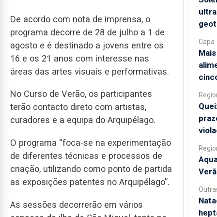
ultr
De acordo com nota de imprensa, o
geot
programa decorre de 28 de julho a 1 de
Capa
agosto e é destinado a jovens entre os
Mais
16 e os 21 anos com interesse nas
alim
áreas das artes visuais e performativas.
cinc
No Curso de Verão, os participantes
Regio
Quei
terão contacto direto com artistas,
praz
curadores e a equipa do Arquipélago.
viol
O programa “foca-se na experimentação
Regio
de diferentes técnicas e processos de
Aqua
criação, utilizando como ponto de partida
Verã
as exposições patentes no Arquipélago”.
Outra
Nata
As sessões decorrerão em vários
hept