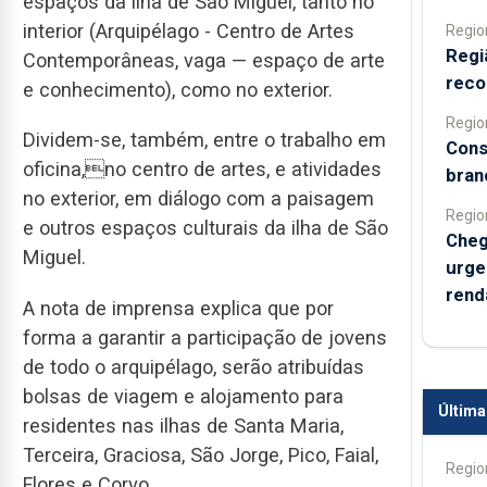
espaços da ilha de São Miguel, tanto no
interior (Arquipélago - Centro de Artes
Regio
Regi
Contemporâneas, vaga — espaço de arte
reco
e conhecimento), como no exterior.
Regio
Dividem-se, também, entre o trabalho em
Cons
oficina,no centro de artes, e atividades
bran
no exterior, em diálogo com a paisagem
Regio
e outros espaços culturais da ilha de São
Cheg
Miguel.
urge
rend
A nota de imprensa explica que por
forma a garantir a participação de jovens
de todo o arquipélago, serão atribuídas
bolsas de viagem e alojamento para
Última
residentes nas ilhas de Santa Maria,
Terceira, Graciosa, São Jorge, Pico, Faial,
Regio
Flores e Corvo.