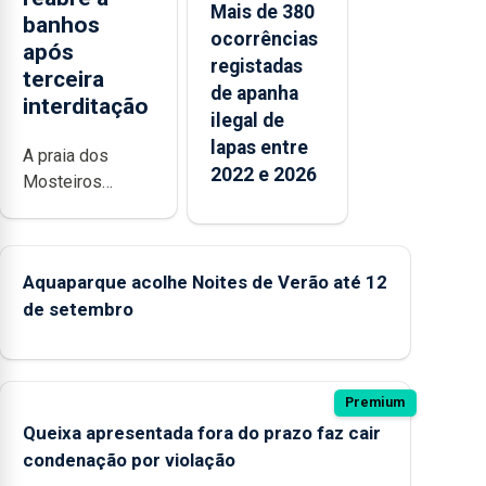
Mais de 380
banhos
ocorrências
após
registadas
terceira
de apanha
interditação
ilegal de
lapas entre
A praia dos
2022 e 2026
Mosteiros
reabriu a banhos,
depois de ter
estado
Aquaparque acolhe Noites de Verão até 12
interditada
de setembro
devido “a
contaminação
microbiológica”,
pela terceira vez
Premium
desde o início da
Queixa apresentada fora do prazo faz cair
época balnear
condenação por violação