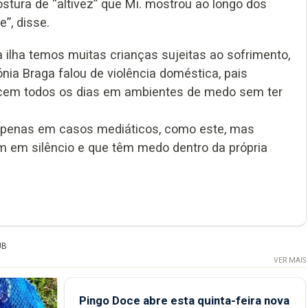
ostura de “altivez” que Mi. mostrou ao longo dos
”, disse.
na ilha temos muitas crianças sujeitas ao sofrimento,
nia Braga falou de violência doméstica, pais
escem todos os dias em ambientes de medo sem ter
 apenas em casos mediáticos, como este, mas
 em silêncio e que têm medo dentro da própria
UB
VER MAIS
Pingo Doce abre esta quinta-feira nova