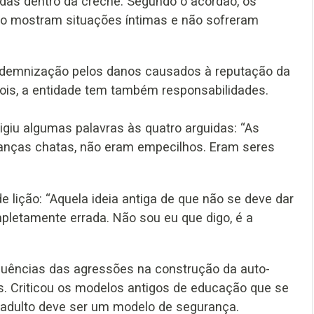
das dentro da creche. Segundo o acórdão, os
não mostram situações íntimas e não sofreram
indemnização pelos danos causados à reputação da
 Pois, a entidade tem também responsabilidades.
irigiu algumas palavras às quatro arguidas: “As
anças chatas, não eram empecilhos. Eram seres
e lição: “Aquela ideia antiga de que não se deve dar
mpletamente errada. Não sou eu que digo, é a
equências das agressões na construção da auto-
. Criticou os modelos antigos de educação que se
o adulto deve ser um modelo de segurança.