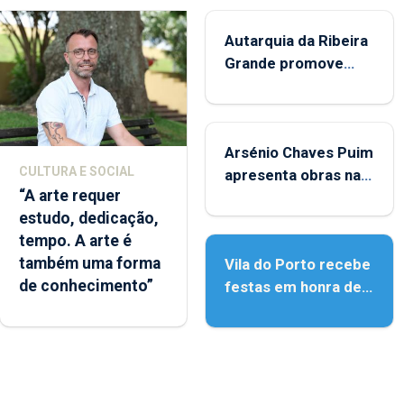
Autarquia da Ribeira
Grande promove
iniciativa "Museus no
Verão"
Arsénio Chaves Puim
CULTURA E SOCIAL
apresenta obras na
“A arte requer
Biblioteca de Vila do
estudo, dedicação,
Porto
tempo. A arte é
também uma forma
Vila do Porto recebe
de conhecimento”
festas em honra de
Nossa Senhora da
Assunção