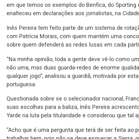
em que temos os exemplos do Benfica, do Sporting d
enalteceu em declarações aos jornalistas, na Cidade
Inês Pereira tem feito parte de um sistema de rotaç
com Patrícia Morais, com quem mantém uma concorr
sobre quem defenderá as redes lusas em cada parti
“Na minha opinião, toda a gente deve vê-lo como um 
não uma, mas duas guarda-redes de enorme qualida
qualquer jogo”, analisou a guardiã, motivada por est
portuguesa.
Questionada sobre se o selecionador nacional, Franc
suas escolhas para a baliza, Inês Pereira acrescen
Yarde na luta pela titularidade e considerou que tal 
“Acho que é uma pergunta que terá de ser feita ao p
trabalhar bem, pois não se deve esquecer a Sierra, 