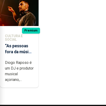
Premium
CULTURA E
SOCIAL
“As pessoas
fora da música
não têm a
Diogo Raposo é
noção do quão
um DJ e produtor
difícil é
musical
produzir uma
açoriano,...
música”