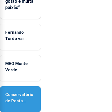
gosto e muita
entre
paixão”
2022
e
2025
Fernando
Tordo vai
celebrar 60
anos de
carreira no
MEO Monte
Coliseu
Verde
Micaelense
regressa com
reforço da
acessibilidade
Conservatório
de Ponta
Delgada vai