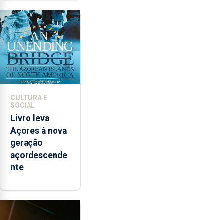
contar com
novos
instrumentos
CULTURA E
SOCIAL
Livro leva
Açores à nova
geração
açordescende
nte