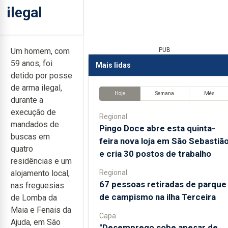
ilegal
Um homem, com
PUB
59 anos, foi
Mais lidas
detido por posse
de arma ilegal,
Hoje
Semana
Mês
durante a
execução de
Regional
mandados de
Pingo Doce abre esta quinta-
buscas em
feira nova loja em São Sebastiã
quatro
e cria 30 postos de trabalho
residências e um
Regional
alojamento local,
67 pessoas retiradas de parque
nas freguesias
de campismo na ilha Terceira
de Lomba da
Maia e Fenais da
Capa
Ajuda, em São
"Desemprego sobe apesar de