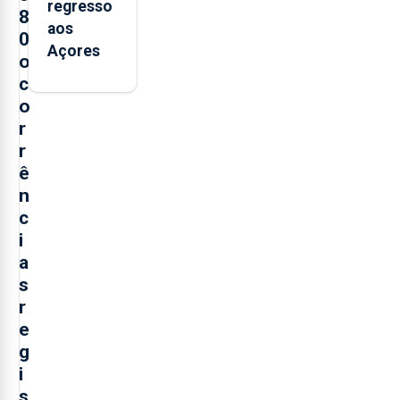
regresso
8
aos
0
Açores
o
c
o
r
r
ê
n
c
i
a
s
r
e
g
i
s