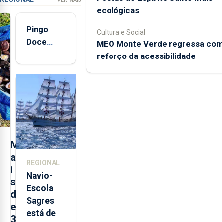
VER MAIS
ecológicas
Pingo
Cultura e Social
Doce
MEO Monte Verde regressa co
abre esta
reforço da acessibilidade
quinta-
feira nova
loja em
São
Sebastião
e cria 30
postos de
M
trabalho
a
REGIONAL
i
Navio-
s
Escola
d
Sagres
e
está de
3