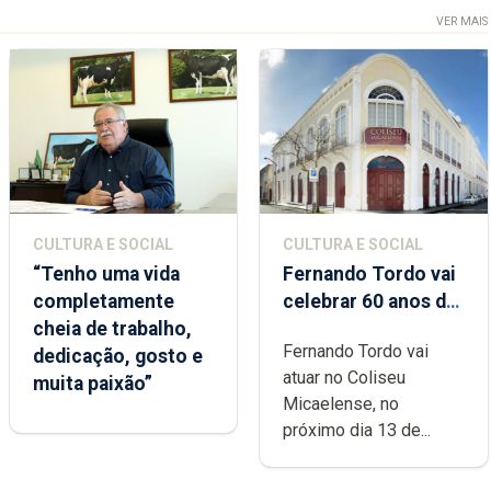
VER MAIS
CULTURA E SOCIAL
CULTURA E SOCIAL
“Tenho uma vida
Fernando Tordo vai
completamente
celebrar 60 anos de
cheia de trabalho,
carreira no Coliseu
Fernando Tordo vai
dedicação, gosto e
Micaelense
atuar no Coliseu
muita paixão”
Micaelense, no
próximo dia 13 de...