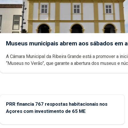
Museus municipais abrem aos sábados em 
A Câmara Municipal da Ribeira Grande está a promover a inici
“Museus no Verão”, que garante a abertura dos museus e nú
museológicos integrados na Rede Municipal de Museus aos
durante o mês de agosto, entre as 14h00 e as 18h00.
PRR financia 767 respostas habitacionais nos
Açores com investimento de 65 ME