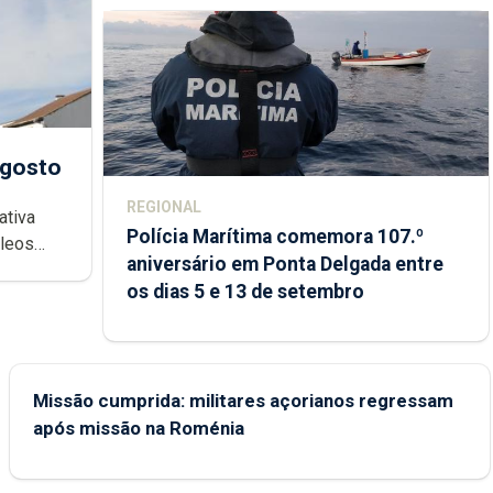
agosto
REGIONAL
ativa
Polícia Marítima comemora 107.º
cleos
aniversário em Ponta Delgada entre
 sábados
os dias 5 e 13 de setembro
Missão cumprida: militares açorianos regressam
após missão na Roménia