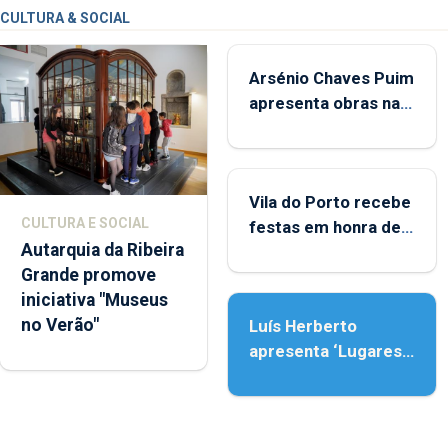
CULTURA & SOCIAL
Arsénio Chaves Puim
apresenta obras na
Biblioteca de Vila do
Porto
Vila do Porto recebe
CULTURA E SOCIAL
festas em honra de
Autarquia da Ribeira
Nossa Senhora da
Grande promove
Assunção
iniciativa "Museus
no Verão"
Luís Herberto
apresenta ‘Lugares
da Paisagem’