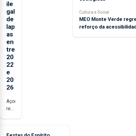
ile
gal
Cultura e Social
de
MEO Monte Verde regr
lap
reforço da acessibilida
as
en
tre
20
22
e
20
26
Açores
registaram
mais
de
380
Festas do Espírito