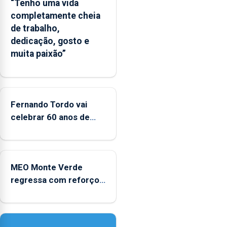
“Tenho uma vida
das
completamente cheia
Flores
de trabalho,
apresenta
dedicação, gosto e
um
muita paixão”
“decréscimo
significativo”
da
CPUE
entre
Fernando Tordo vai
2022
celebrar 60 anos de
e
carreira no Coliseu
2025
Micaelense
MEO Monte Verde
regressa com reforço
da acessibilidade