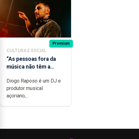
Premium
CULTURA E SOCIAL
“As pessoas fora da
música não têm a
noção do quão difícil é
Diogo Raposo é um DJ e
produzir uma música”
produtor musical
açoriano,...