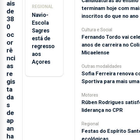
Candidaturas ao ensino
trabalho
ais
REGIONAL
terminam hoje com mai
de
Navio-
inscritos do que no ano
38
Escola
0
Cultura e Social
Sagres
oc
Fernando Tordo vai cel
está de
or
anos de carreira no Col
regresso
rê
Micaelense
aos
nci
Açores
as
Outras modalidades
re
Sofia Ferreira renova 
gis
Sportiva para mais uma
ta
Motores
da
Rúben Rodrigues satisfe
s
liderança no CPR
de
ap
Regional
an
Festas do Espírito Sant
ha
ecológicas