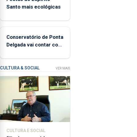
ocorrências
Santo mais ecológicas
e
mais
de
160
Conservatório de Ponta
inspeções
Delgada vai contar com
relacionadas
novos instrumentos
com
a
apanha
CULTURA & SOCIAL
VER MAIS
ilegal
de
lapas
entre
2022
e
2026.
A
CULTURA E SOCIAL
ilha