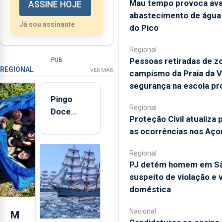
Mau tempo provoca ava
ASSINE HOJE
abastecimento de água 
Já sou assinante
do Pico
Regional
Pessoas retiradas de z
PUB
REGIONAL
VER MAIS
campismo da Praia da V
segurança na escola pro
Pingo
Regional
Doce
Proteção Civil atualiza 
abre esta
as ocorrências nos Aço
quinta-
feira nova
Regional
loja em
PJ detém homem em Sã
São
suspeito de violação e v
Sebastião
doméstica
e cria 30
postos de
Nacional
M