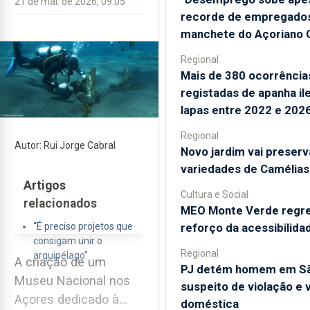
21 de mai. de 2026, 09:05
recorde de empregados
manchete do Açoriano O
Regional
Mais de 380 ocorrência
registadas de apanha il
lapas entre 2022 e 202
Regional
Autor: Rui Jorge Cabral
Novo jardim vai preserv
variedades de Camélias
Artigos
Cultura e Social
relacionados
MEO Monte Verde regr
reforço da acessibilida
“É preciso projetos que
consigam unir o
Regional
arquipélago”
A criação de um
PJ detém homem em Sã
Museu Nacional nos
suspeito de violação e v
Açores dedicado à
doméstica