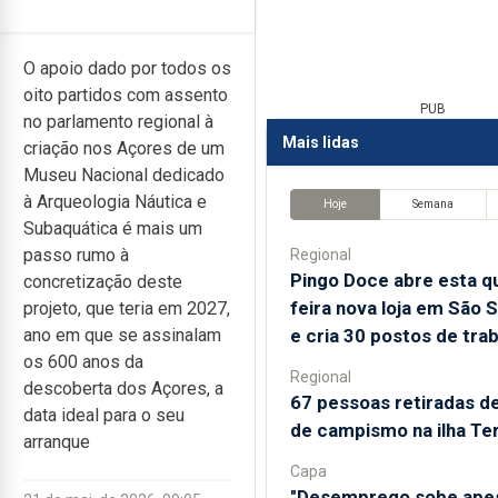
O apoio dado por todos os
oito partidos com assento
PUB
no parlamento regional à
Mais lidas
criação nos Açores de um
Museu Nacional dedicado
à Arqueologia Náutica e
Hoje
Semana
Subaquática é mais um
passo rumo à
Regional
Pingo Doce abre esta qu
concretização deste
feira nova loja em São 
projeto, que teria em 2027,
e cria 30 postos de tra
ano em que se assinalam
os 600 anos da
Regional
descoberta dos Açores, a
67 pessoas retiradas d
data ideal para o seu
de campismo na ilha Te
arranque
Capa
"Desemprego sobe ape