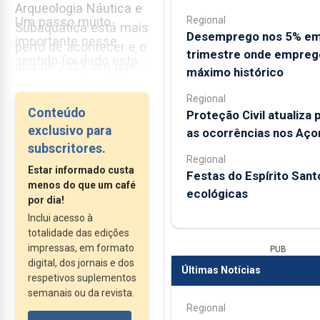
Arqueologia Náutica e
Regional
Um passo muito
Subaquática está mais
Desemprego nos 5% e
importante nesse
perto de acontecer e o
trimestre onde empreg
sentido foi dado esta
ano de 2027, em que
máximo histórico
semana, com o bom
se assinalam os 600
acolhimento pelo
Regional
anos da descoberta
Conteúdo
Proteção Civil atualiza 
parlamento açoriano...
dos Açores, seria a
exclusivo para
as ocorrências nos Aço
data ideal para o
subscritores.
Regional
lançamento oficial
Estar informado custa
Festas do Espírito Sant
deste projeto por parte
menos do que um café
ecológicas
do Governo da
por dia!
Inclui acesso à
República.
totalidade das edições
impressas, em formato
PUB
digital, dos jornais e dos
Últimas Notícias
respetivos suplementos
semanais ou da revista.
Regional