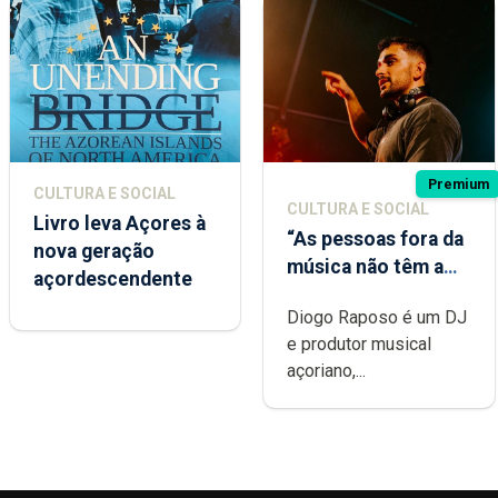
Premium
CULTURA E SOCIAL
CULTURA E SOCIAL
Livro leva Açores à
“As pessoas fora da
nova geração
música não têm a
açordescendente
noção do quão
Diogo Raposo é um DJ
difícil é produzir
e produtor musical
uma música”
açoriano,...