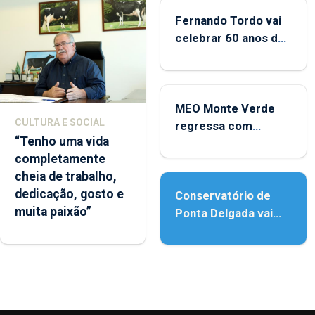
Fernando Tordo vai
celebrar 60 anos de
carreira no Coliseu
Micaelense
MEO Monte Verde
CULTURA E SOCIAL
regressa com
“Tenho uma vida
reforço da
completamente
acessibilidade
cheia de trabalho,
dedicação, gosto e
Conservatório de
muita paixão”
Ponta Delgada vai
contar com novos
instrumentos