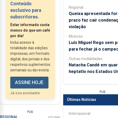
Conteúdo
Açores de um Museu
Regional
exclusivo para
Nacional dedicado à
Queixa apresentada for
subscritores.
Arqueologia Náutica e
prazo faz cair condena
Estar informado custa
violação
Subaquática.
menos do que um café
José Luís Neto
por dia!
Motores
salienta que esta...
Luís Miguel Rego sem 
Inclui acesso à
totalidade das edições
para fechar já o campe
impressas, em formato
Outras modalidades
digital, dos jornais e dos
Natacha Candé em quar
respetivos suplementos
semanais ou da revista.
heptatlo nos Estados U
ASSINE HOJE
PUB
Já sou assinante
Últimas Notícias
PUB
Internacional
REGIONAL
VER MAIS