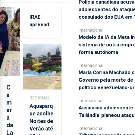
Polícia canadiana acusa
adolescentes do ataque
consulado dos EUA em 
IRAE
apreendeu
Internacional
mais de 32
Modelo de IA da Meta in
toneladas
sistema de outra empr
de
forma autónoma
alimentos
entre
Internacional
2021 e
María Corina Machado c
2025 nos
Governo pela morte de
Açores
C
político venezuelano-u
â
REGIONAL
Internacional
m
Aquaparq
Assassino adolescente 
ar
ue acolhe
Tailândia 'planeou ataqu
a
Noites de
da
Verão até
Internacional
La