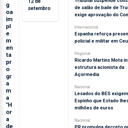
Tribunal suspende con
12 de
g
de salão de baile de Tr
setembro
oa
exige aprovação do Co
im
pl
Internacional
e
Espanha reforça prese
m
policial e militar em Ce
en
Regional
ta
Ricardo Martins Mota in
pr
estrutura acionista da
o
Açormedia
gr
a
Nacional
m
Lesados do BES exige
a
Espinho que Estado lhe
"H
milhões de euros
or
a
Nacional
de
PR promulga decreto qu