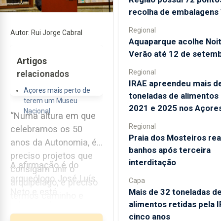
recolha de embalagens 
Regional
Autor: Rui Jorge Cabral
Aquaparque acolhe Noi
Verão até 12 de setem
Artigos
Regional
relacionados
IRAE apreendeu mais d
Açores mais perto de
toneladas de alimentos
terem um Museu
2021 e 2025 nos Açore
Nacional
“Numa altura em que
Regional
celebramos os 50
Praia dos Mosteiros rea
anos da Autonomia, é
banhos após terceira
preciso projetos que
interditação
A afirmação é do
consigam unir o
arqueólogo José Luís
Capa
arquipélago, é preciso
Neto e está
Mais de 32 toneladas d
termos caminho e
alimentos retidas pela 
relacionada com o
horizonte de futuro”.
cinco anos
projeto de criação nos