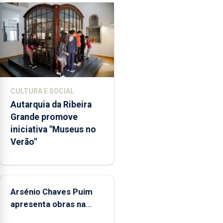
primária
da
violência
doméstica,
através
da
promoção
de
CULTURA E SOCIAL
competências
Autarquia da Ribeira
pessoais,
Grande promove
emocionais
iniciativa "Museus no
e
Verão"
sociais
junto
das
crianças
Arsénio Chaves Puim
apresenta obras na
Biblioteca de Vila do