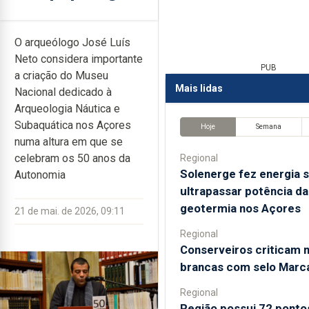
O arqueólogo José Luís
Neto considera importante
PUB
a criação do Museu
Mais lidas
Nacional dedicado à
Arqueologia Náutica e
Subaquática nos Açores
Hoje
Semana
numa altura em que se
celebram os 50 anos da
Regional
Solenerge fez energia s
Autonomia
ultrapassar potência da
geotermia nos Açores
21 de mai. de 2026, 09:11
Regional
Conserveiros criticam 
brancas com selo Marc
Regional
Região possui 72 ponto