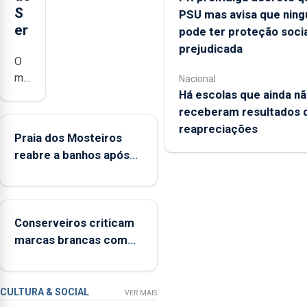
S
PSU mas avisa que nin
er
pode ter proteção socia
prejudicada
O
município
Nacional
Há escolas que ainda n
da
Lagoa,
receberam resultados 
está
reapreciações
Praia dos Mosteiros
a
reabre a banhos após
implementar
terceira interditação
o
programa
“Hora
Conserveiros criticam
de
marcas brancas com
Ser”
selo Marca Açores
para
a
prevenção
CULTURA & SOCIAL
VER MAIS