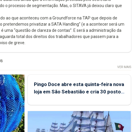
ado o processo de segmentação. Mas, o SITAVA já deixou claro que
igado ao que aconteceu com a Groundforce na TAP que depois de
não pretendemos privatizar a SATA Handling” (e a acontecer será um
 é uma “questão de clareza de contas”. E será a administração da
lvaguarda total dos direitos dos trabalhadores que passem para a
iso de greve.
UB
VER MAIS
Pingo Doce abre esta quinta-feira nova
loja em São Sebastião e cria 30 postos
de trabalho