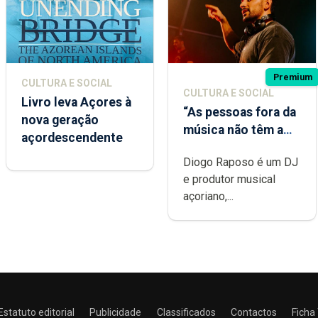
Premium
CULTURA E SOCIAL
CULTURA E SOCIAL
Livro leva Açores à
“As pessoas fora da
nova geração
música não têm a
açordescendente
noção do quão
Diogo Raposo é um DJ
difícil é produzir
e produtor musical
uma música”
açoriano,...
Estatuto editorial
Publicidade
Classificados
Contactos
Ficha