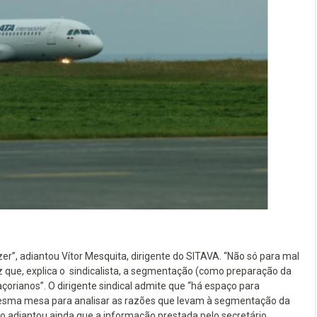
r”, adiantou Vítor Mesquita, dirigente do SITAVA. “Não só para mal
 que, explica o sindicalista, a segmentação (como preparação da
orianos”. O dirigente sindical admite que “há espaço para
mesma mesa para analisar as razões que levam à segmentação da
to adiantou ainda que a informação prestada pelo secretário