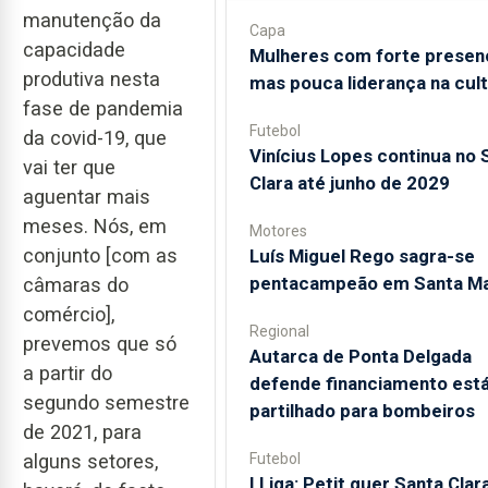
manutenção da
Capa
capacidade
Mulheres com forte presen
produtiva nesta
mas pouca liderança na cul
fase de pandemia
Futebol
da covid-19, que
Vinícius Lopes continua no 
vai ter que
Clara até junho de 2029
aguentar mais
meses. Nós, em
Motores
conjunto [com as
Luís Miguel Rego sagra-se
pentacampeão em Santa Ma
câmaras do
comércio],
Regional
prevemos que só
Autarca de Ponta Delgada
a partir do
defende financiamento está
segundo semestre
partilhado para bombeiros
de 2021, para
Futebol
alguns setores,
I Liga: Petit quer Santa Clar