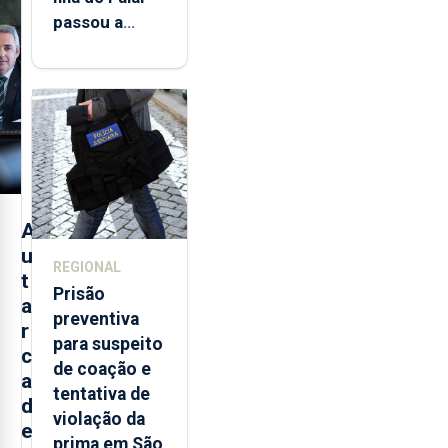
passou a
integrar rede
de
monitorização
de infrassons
dos Açores
A
u
REGIONAL
t
Prisão
a
preventiva
r
para suspeito
c
de coação e
a
tentativa de
d
violação da
e
prima em São