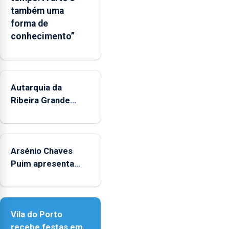
Regional
também uma
e
forma de
os
conhecimento”
municípios.
Autarquia da
Ribeira Grande
promove iniciativa
"Museus no Verão"
Arsénio Chaves
Puim apresenta
obras na Biblioteca
de Vila do Porto
Vila do Porto
recebe festas em