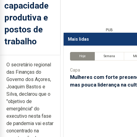
capacidade
produtiva e
postos de
PUB
trabalho
Mais lidas
Hoje
Semana
M
O secretário regional
Capa
das Finanças do
Mulheres com forte presen
Governo dos Açores,
mas pouca liderança na cul
Joaquim Bastos e
Silva, declarou que o
"objetivo de
emergência" do
executivo nesta fase
de pandemia vai estar
concentrado na