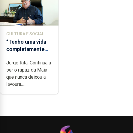
CULTURA E SOCIAL
“Tenho uma vida
completamente
cheia de trabalho,
Jorge Rita. Continua a
dedicação, gosto e
ser o rapaz da Maia
muita paixão”
que nunca deixou a
lavoura....