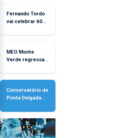
2022
e
Fernando Tordo
2025
vai celebrar 60
anos de carreira
no Coliseu
Micaelense
MEO Monte
Verde regressa
com reforço da
acessibilidade
Conservatório de
Ponta Delgada
vai contar com
novos
instrumentos