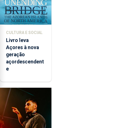
CULTURA E SOCIAL
Livro leva
Açores à nova
geração
açordescendent
e