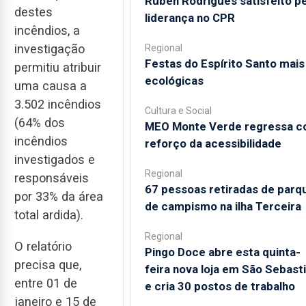
Rúben Rodrigues satisfeito pe
destes
liderança no CPR
incêndios, a
investigação
Regional
Festas do Espírito Santo mais
permitiu atribuir
ecológicas
uma causa a
3.502 incêndios
Cultura e Social
(64% dos
MEO Monte Verde regressa 
incêndios
reforço da acessibilidade
investigados e
Regional
responsáveis
67 pessoas retiradas de parq
por 33% da área
de campismo na ilha Terceira
total ardida).
Regional
O relatório
Pingo Doce abre esta quinta-
precisa que,
feira nova loja em São Sebast
entre 01 de
e cria 30 postos de trabalho
janeiro e 15 de