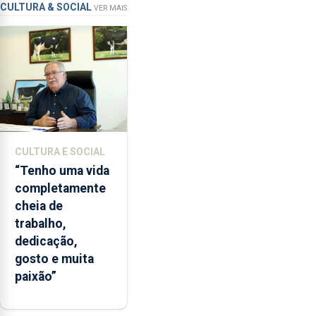
instrumentos
apanha
CULTURA & SOCIAL
VER MAIS
ilegal
de
lapas
entre
2022
e
2026.
A
CULTURA E SOCIAL
ilha
“Tenho uma vida
das
completamente
Flores
cheia de
apresenta
trabalho,
um
dedicação,
“decréscimo
gosto e muita
significativo”
paixão”
da
CPUE
entre