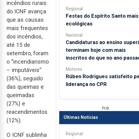
incêndios rurais
Regional
do ICNF avança
Festas do Espírito Santo mais
que as causas
ecológicas
mais frequentes
Nacional
dos incêndios,
Candidaturas ao ensino super
até 15 de
terminam hoje com mais
setembro, foram
inscritos do que no ano passa
o “incendiarismo
Motores
– imputáveis”
Rúben Rodrigues satisfeito pe
(36%), seguido
liderança no CPR
das queimas e
queimadas
(27%) e
PUB
reacendimentos
Últimas Notícias
(12%).
Regional
O ICNF sublinha