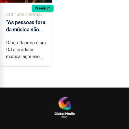
Premium
CULTURA E SOCIAL
“As pessoas fora
da música não
têm a noção do
Diogo Raposo é um
quão difícil é
DJ e produtor
produzir uma
musical açoriano,...
música”