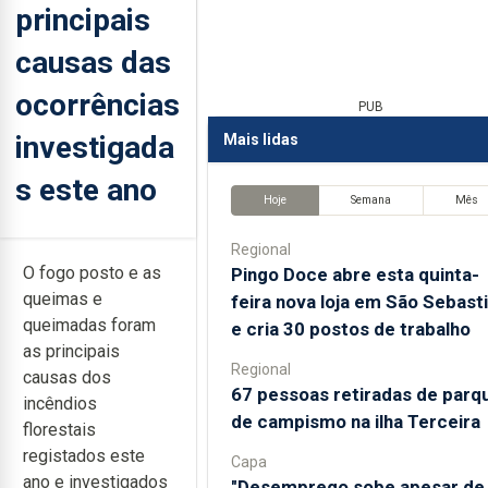
principais
causas das
ocorrências
PUB
investigada
Mais lidas
s este ano
Hoje
Semana
Mês
Regional
O fogo posto e as
Pingo Doce abre esta quinta-
queimas e
feira nova loja em São Sebast
queimadas foram
e cria 30 postos de trabalho
as principais
Regional
causas dos
67 pessoas retiradas de parq
incêndios
de campismo na ilha Terceira
florestais
registados este
Capa
ano e investigados
"Desemprego sobe apesar de