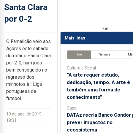
Santa Clara
por 0-2
PUB
Mais lidas
O Famalicão veio aos
Açores este sábado
Hoje
Semana
Mê
derrotar o Santa Clara
por 2-0, num jogo
Cultura e Social
bem conseguido no
“A arte requer estudo,
regresso dos
dedicação, tempo. A arte é
minhotos à I Liga
também uma forma de
portuguesa de
conhecimento”
futebol.
Capa
10 de ago. de 2019,
DATAz recria Banco Condor 
19:31
prever impactos no
ecossistema