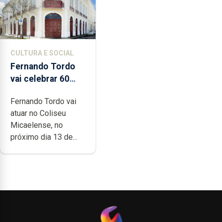
CULTURA E SOCIAL
Fernando Tordo
vai celebrar 60
anos de carreira
Fernando Tordo vai
no Coliseu
atuar no Coliseu
Micaelense
Micaelense, no
próximo dia 13 de...