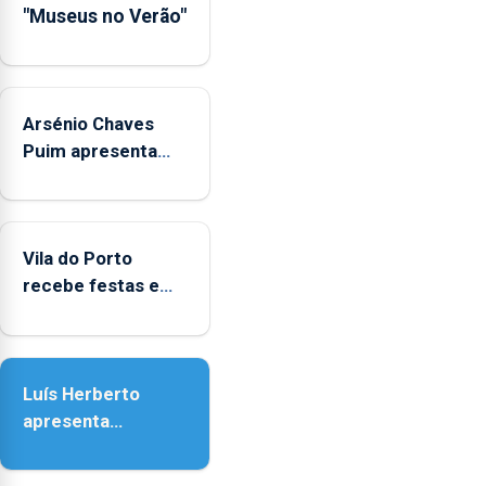
"Museus no Verão"
de
Museus
aos
sábados
Arsénio Chaves
durante
o
Puim apresenta
mês
obras na Biblioteca
de
de Vila do Porto
agosto,
entre
Vila do Porto
as
recebe festas em
14h00
honra de Nossa
e
Senhora da
as
Assunção
18h00.
Luís Herberto
apresenta
‘Lugares da
Paisagem’