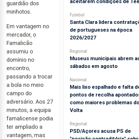
aceitarem condições de Te
guardião dos
minhotos.
Futebol
Santa Clara lidera contrata
Em vantagem no
de portugueses na época
mercador, o
2026/2027
Famalicão
assumiu o
Regional
Museus municipais abrem a
domínio no
sábados em agosto
encontro,
passando a trocar
Nacional
a bola no meio
Mais lixo espalhado e falta d
campo do
pontos de recolha apontado
adversário. Aos 27
como maiores problemas d
minutos, a equipa
Volta
famalicense podia
Regional
ter ampliado a
PSD/Açores acusa PS de
vantagem, mas
"posição contraditória" sobr