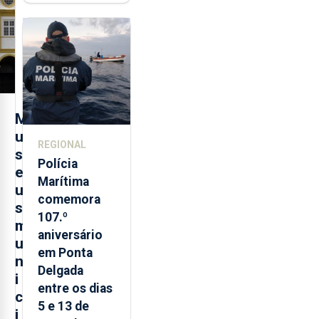
contraditória"
sobre
evolução
turística
M
u
REGIONAL
s
Polícia
e
Marítima
u
comemora
s
107.º
m
aniversário
u
em Ponta
n
Delgada
i
entre os dias
c
5 e 13 de
i