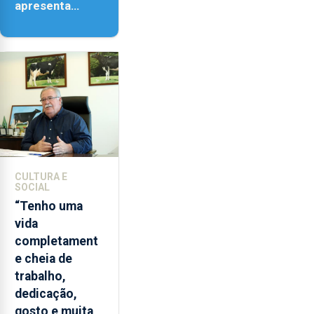
apresenta
‘Lugares da
Paisagem’
CULTURA E
SOCIAL
“Tenho uma
vida
completament
e cheia de
trabalho,
dedicação,
gosto e muita