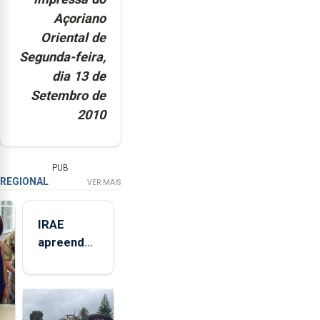
Açoriano
Oriental de
Segunda-feira,
dia 13 de
Setembro de
2010
PUB
REGIONAL
VER MAIS
IRAE
apreendeu
mais de 32
toneladas
de
alimentos