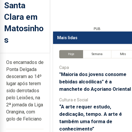
Santa
Clara em
Matosinho
PUB
s
Mais lidas
Hoje
Semana
Mês
Os encarnados de
Capa
Ponta Delgada
"Maioria dos jovens consome
desceram ao 14º
bebidas alcoólicas" é a
lugar após terem
manchete do Açoriano Oriental
sido derrotados
pelo Leixões, na
Cultura e Social
2ª jornada da Liga
“A arte requer estudo,
Orangina, com
dedicação, tempo. A arte é
golo de Feliciano
também uma forma de
conhecimento”