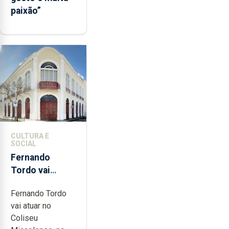
paixão”
CULTURA E
SOCIAL
Fernando
Tordo vai
celebrar 60
Fernando Tordo
anos de
vai atuar no
carreira no
Coliseu
Coliseu