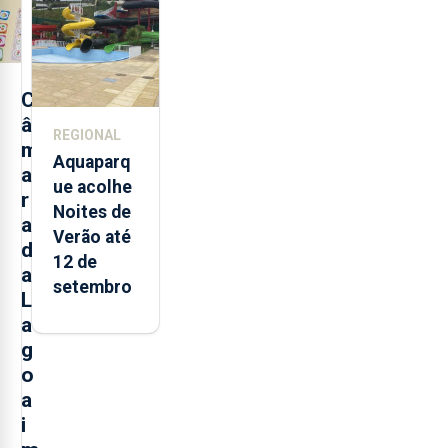
entre
2021 e
2025 nos
Açores
C
â
REGIONAL
m
Aquaparq
a
ue acolhe
r
Noites de
a
Verão até
d
12 de
a
setembro
L
a
g
o
a
i