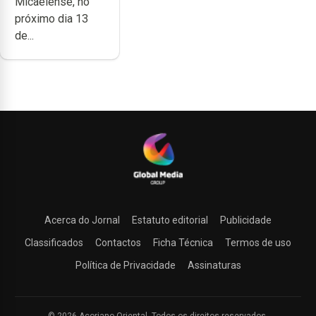
Micaelense, no
Micaelense
próximo dia 13
de...
Acerca do Jornal
Estatuto editorial
Publicidade
Classificados
Contactos
Ficha Técnica
Termos de uso
Política de Privacidade
Assinaturas
© 2026 Açoriano Oriental. Todos os direitos reservados.