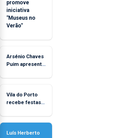
sociais
promove
junto
iniciativa
das
"Museus no
crianças
Verão"
Arsénio Chaves
Puim apresenta
obras na
Biblioteca de
Vila do Porto
Vila do Porto
recebe festas
em honra de
Nossa Senhora
da Assunção
Luís Herberto