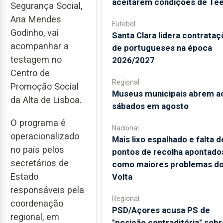
aceitarem condições de Te
Segurança Social,
Ana Mendes
Futebol
Godinho, vai
Santa Clara lidera contrata
acompanhar a
de portugueses na época
testagem no
2026/2027
Centro de
Regional
Promoção Social
Museus municipais abrem a
da Alta de Lisboa.
sábados em agosto
O programa é
Nacional
operacionalizado
Mais lixo espalhado e falta d
no país pelos
pontos de recolha apontado
secretários de
como maiores problemas d
Estado
Volta
responsáveis pela
Regional
coordenação
PSD/Açores acusa PS de
regional, em
"posição contraditória" sobr