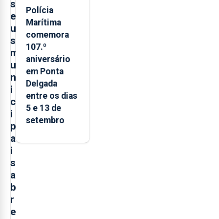
s
Polícia
e
Marítima
u
comemora
s
107.º
m
aniversário
u
em Ponta
n
Delgada
i
entre os dias
c
5 e 13 de
i
setembro
p
a
i
s
a
b
r
e