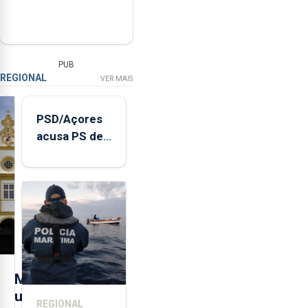
PUB
REGIONAL
VER MAIS
PSD/Açores
acusa PS de
"posição
contraditória"
sobre
evolução
turística
M
u
REGIONAL