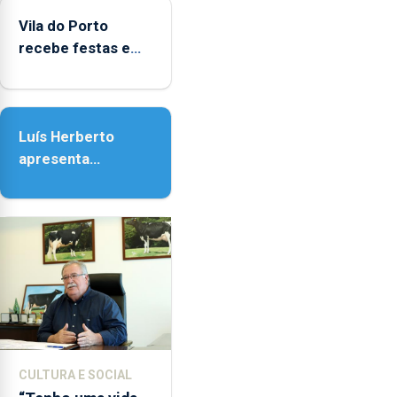
agosto,
entre
Vila do Porto
as
recebe festas em
14h00
honra de Nossa
e
Senhora da
as
Assunção
18h00.
Luís Herberto
apresenta
‘Lugares da
Paisagem’
CULTURA E SOCIAL