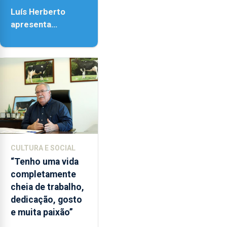
18h00.
Luís Herberto
apresenta
‘Lugares da
Paisagem’
CULTURA E SOCIAL
“Tenho uma vida
completamente
cheia de trabalho,
dedicação, gosto
e muita paixão”