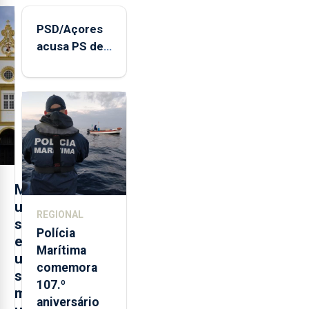
PSD/Açores
acusa PS de
"posição
contraditória"
sobre
evolução
turística
M
u
REGIONAL
s
Polícia
e
Marítima
u
comemora
s
107.º
m
aniversário