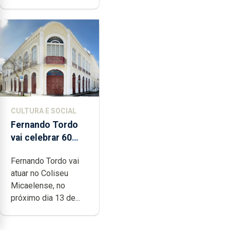
CULTURA E SOCIAL
Fernando Tordo
vai celebrar 60
anos de carreira
Fernando Tordo vai
no Coliseu
atuar no Coliseu
Micaelense
Micaelense, no
próximo dia 13 de...