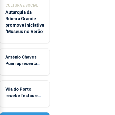
museológicos
CULTURA E SOCIAL
integrados
Autarquia da
na
Ribeira Grande
Rede
promove iniciativa
Municipal
"Museus no Verão"
de
Museus
aos
sábados
Arsénio Chaves
durante
o
Puim apresenta
mês
obras na Biblioteca
de
de Vila do Porto
agosto,
entre
Vila do Porto
as
recebe festas em
14h00
honra de Nossa
e
Senhora da
as
Assunção