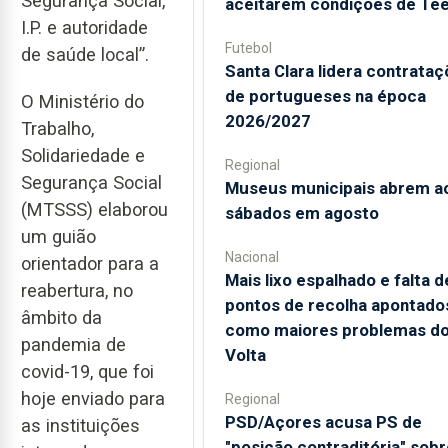
Segurança Social,
aceitarem condições de Te
I.P. e autoridade
Futebol
de saúde local”.
Santa Clara lidera contrata
de portugueses na época
O Ministério do
2026/2027
Trabalho,
Solidariedade e
Regional
Segurança Social
Museus municipais abrem a
(MTSSS) elaborou
sábados em agosto
um guião
Nacional
orientador para a
Mais lixo espalhado e falta d
reabertura, no
pontos de recolha apontado
âmbito da
como maiores problemas d
pandemia de
Volta
covid-19, que foi
hoje enviado para
Regional
PSD/Açores acusa PS de
as instituições
"posição contraditória" sobr