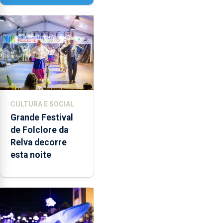
quão difícil é
produzir uma
música”
CULTURA E SOCIAL
Grande Festival
de Folclore da
Relva decorre
esta noite