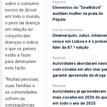
Regional
sobre o consumo
​Elementos do “SeaWatch”
nocivo de álcool
auxiliam mulher na praia do
em todo o mundo,
Pópulo
o peso da doença
em relação ao
Outras modalidades
Dinamarquês Julius Johanse
conjunto das
vence em Lisboa e é o prime
doenças e indica
líder da 87.ª edição
o que os países
estão a fazer
Nacional
para diminuírem
Autoridades abordaram navi
este fardo.
com cocaína em alto-mar pa
garantir apreensão da droga
“Muitas pessoas,
suas famílias e
Nacional
Autoridades já apreenderam
as comunidades
mais cocaína em 2026 do qu
sofrem as
em todo o ano de 2025
consequências