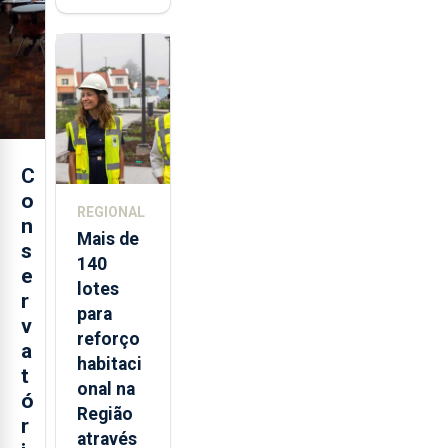
está de
regresso
aos
Açores
C
o
REGIONAL
n
Mais de
s
140
e
lotes
r
para
v
reforço
a
habitaci
t
onal na
ó
Região
r
através