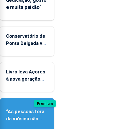
dedicação, gosto
e muita paixão”
Conservatório de
Ponta Delgada vai
contar com novos
instrumentos
Livro leva Açores
à nova geração
açordescendente
Premium
“As pessoas fora
da música não
têm a noção do