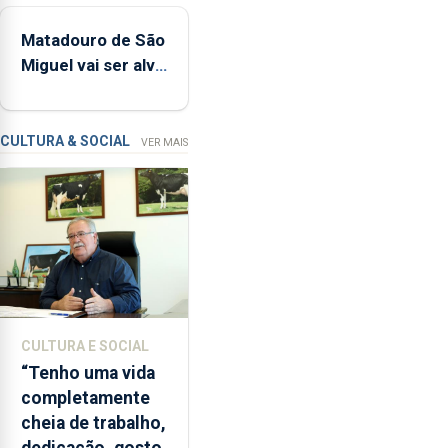
pública regional
estrados,
Matadouro de São
permitindo
Miguel vai ser alvo
reforçar
de requalificação
as
condições
de
CULTURA & SOCIAL
VER MAIS
ensino
da
instituição
CULTURA E SOCIAL
“Tenho uma vida
completamente
cheia de trabalho,