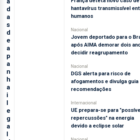
França deteta novo caso de
a
hantavírus transmissível en
d
humanos
a
s
Nacional
d
Jovem deportado para o Bra
e
após AIMA demorar dois ano
a
decidir reagrupamento
p
a
Nacional
n
DGS alerta para risco de
h
afogamentos e divulga guia
a
recomendações
i
l
Internacional
UE prepara-se para "possíve
e
repercussões" na energia
g
devido a eclipse solar
a
l
Nacional