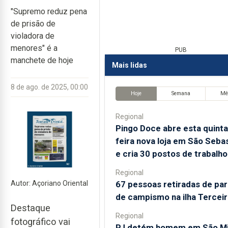
"Supremo reduz pena
de prisão de
violadora de
menores" é a
PUB
manchete de hoje
Mais lidas
8 de ago. de 2025, 00:00
Hoje
Semana
Mê
Regional
Pingo Doce abre esta quinta
feira nova loja em São Seba
e cria 30 postos de trabalho
Regional
67 pessoas retiradas de pa
Autor: Açoriano Oriental
de campismo na ilha Terceir
Destaque
Regional
fotográfico vai
PJ detém homem em São Mi