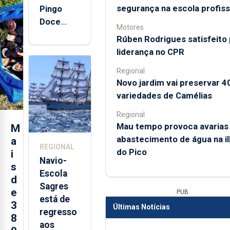
segurança na escola profiss
Pingo
Doce
Motores
abre esta
Rúben Rodrigues satisfeito 
quinta-
liderança no CPR
feira nova
Regional
loja em
Novo jardim vai preservar 4
São
variedades de Camélias
Sebastião
e cria 30
Regional
postos de
Mau tempo provoca avarias
M
trabalho
abastecimento de água na il
a
REGIONAL
do Pico
i
Navio-
s
Escola
d
Sagres
e
PUB
está de
3
Últimas Notícias
regresso
8
aos