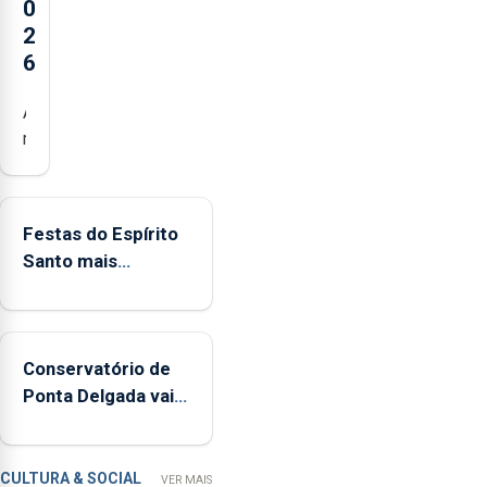
0
2
6
Açores
registaram
mais
de
380
Festas do Espírito
ocorrências
Santo mais
e
ecológicas
mais
de
160
Conservatório de
inspeções
Ponta Delgada vai
relacionadas
contar com novos
com
instrumentos
a
apanha
CULTURA & SOCIAL
VER MAIS