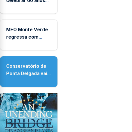
celebrar 60 anos
e
de carreira no
2025
Coliseu Micaelense
MEO Monte Verde
regressa com
reforço da
acessibilidade
Conservatório de
Ponta Delgada vai
contar com novos
instrumentos