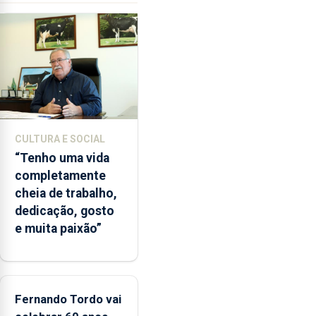
ilegal
de
lapas
entre
2022
e
2026.
A
CULTURA E SOCIAL
ilha
“Tenho uma vida
das
completamente
Flores
cheia de trabalho,
apresenta
dedicação, gosto
um
e muita paixão”
“decréscimo
significativo”
da
CPUE
entre
Fernando Tordo vai
2022