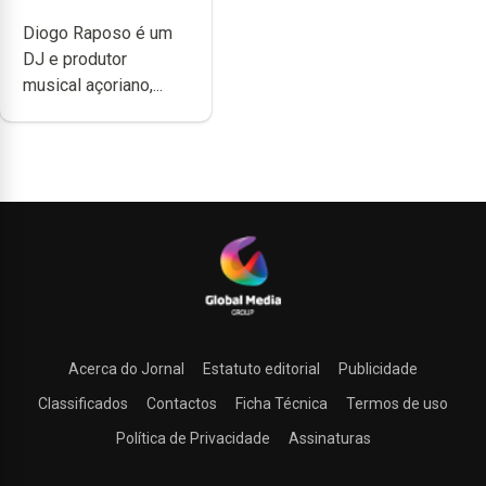
a noção do quão
Diogo Raposo é um
difícil é produzir
DJ e produtor
uma música”
musical açoriano,...
Acerca do Jornal
Estatuto editorial
Publicidade
Classificados
Contactos
Ficha Técnica
Termos de uso
Política de Privacidade
Assinaturas