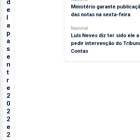
d
Ministério garante publicaç
e
das notas na sexta-feira
l
a
Nacional
p
Luís Neves diz ter sido ele a
a
pedir intervenção do Tribun
s
Contas
e
n
t
r
e
2
0
2
2
e
2