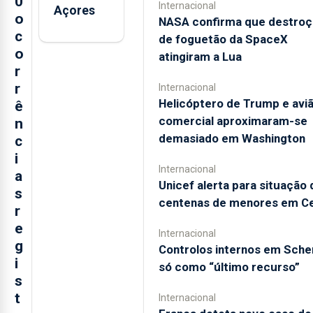
0
Internacional
Açores
o
NASA confirma que destroç
c
de foguetão da SpaceX
o
atingiram a Lua
r
r
Internacional
Helicóptero de Trump e avi
ê
comercial aproximaram-se
n
demasiado em Washington
c
i
Internacional
a
Unicef alerta para situação 
s
centenas de menores em C
r
e
Internacional
g
Controlos internos em Sch
i
só como “último recurso”
s
t
Internacional