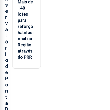
Mais de
s
140
e
lotes
r
para
v
reforço
a
habitaci
t
onal na
ó
Região
r
através
i
do PRR
o
d
e
P
o
n
t
a
D