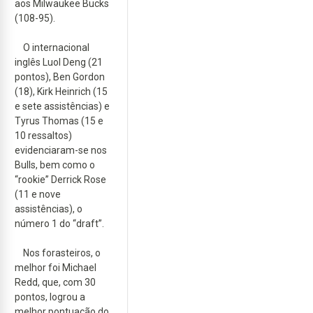
aos Milwaukee Bucks
(108-95).
O internacional
inglês Luol Deng (21
pontos), Ben Gordon
(18), Kirk Heinrich (15
e sete assistências) e
Tyrus Thomas (15 e
10 ressaltos)
evidenciaram-se nos
Bulls, bem como o
“rookie” Derrick Rose
(11 e nove
assistências), o
número 1 do “draft”.
Nos forasteiros, o
melhor foi Michael
Redd, que, com 30
pontos, logrou a
melhor pontuação do