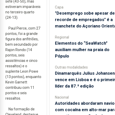
sete (43-50), mas
estiveram imparáveis
Capa
no terceiro quarto
"Desemprego sobe apesar de
(24-13).
recorde de empregados" é a
manchete do Açoriano Orient
Paul Pierce, com 27
pontos, foi a grande
Regional
figura dos anfitriões,
​Elementos do “SeaWatch”
bem secundado por
auxiliam mulher na praia do
Rajon Rondo (14
pontos, seis
Pópulo
assistências e cinco
ressaltos) e o
Outras modalidades
suplente Leon Powe
Dinamarquês Julius Johansen
(13 pontos), enquanto
vence em Lisboa e é o primei
Kevin Garnett
líder da 87.ª edição
contribuiu com 11
pontos e seis
Nacional
ressaltos.
Autoridades abordaram navio
Na formação de
com cocaína em alto-mar par
Cleveland, destaque