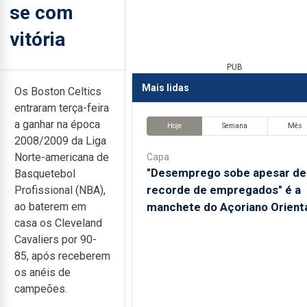
se com
vitória
PUB
Mais lidas
Os Boston Celtics
entraram terça-feira
a ganhar na época
Hoje
Semana
Mês
2008/2009 da Liga
Norte-americana de
Capa
"Desemprego sobe apesar de
Basquetebol
recorde de empregados" é a
Profissional (NBA),
manchete do Açoriano Orient
ao baterem em
casa os Cleveland
Cavaliers por 90-
85, após receberem
os anéis de
campeões.