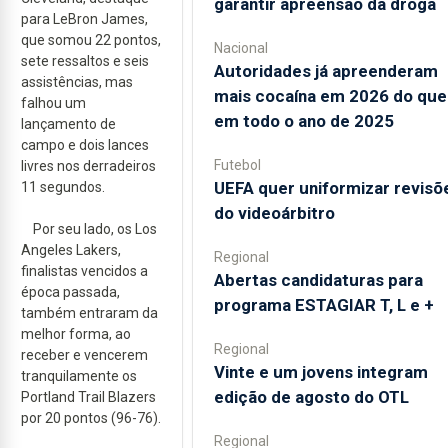
garantir apreensão da droga
para LeBron James,
que somou 22 pontos,
Nacional
sete ressaltos e seis
Autoridades já apreenderam
assistências, mas
mais cocaína em 2026 do que
falhou um
em todo o ano de 2025
lançamento de
campo e dois lances
Futebol
livres nos derradeiros
UEFA quer uniformizar revisõ
11 segundos.
do videoárbitro
Por seu lado, os Los
Angeles Lakers,
Regional
finalistas vencidos a
Abertas candidaturas para
época passada,
programa ESTAGIAR T, L e +
também entraram da
melhor forma, ao
Regional
receber e vencerem
Vinte e um jovens integram
tranquilamente os
edição de agosto do OTL
Portland Trail Blazers
por 20 pontos (96-76).
Regional