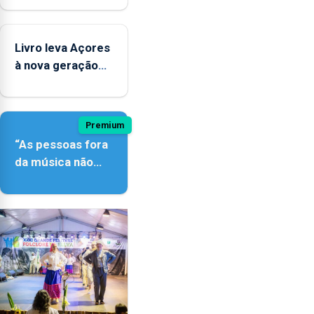
novos
instrumentos
Livro leva Açores
à nova geração
açordescendente
Premium
“As pessoas fora
da música não
têm a noção do
quão difícil é
produzir uma
música”