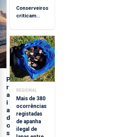
Conserveiros
criticam
marcas
brancas com
selo Marca
Açores
P
r
REGIONAL
a
Mais de 380
i
ocorrências
a
registadas
d
de apanha
o
ilegal de
s
lapas entre