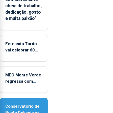
cheia de trabalho,
dedicação, gosto
e muita paixão”
Fernando Tordo
vai celebrar 60
anos de carreira
no Coliseu
Micaelense
MEO Monte Verde
regressa com
reforço da
acessibilidade
Conservatório de
Ponta Delgada vai