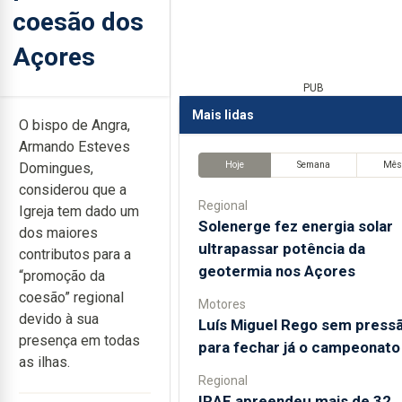
coesão dos
Açores
PUB
Mais lidas
O bispo de Angra,
Armando Esteves
Hoje
Semana
Mê
Domingues,
considerou que a
Regional
Igreja tem dado um
Solenerge fez energia solar
dos maiores
ultrapassar potência da
contributos para a
geotermia nos Açores
“promoção da
coesão” regional
Motores
devido à sua
Luís Miguel Rego sem press
presença em todas
para fechar já o campeonato
as ilhas.
Regional
IRAE apreendeu mais de 32