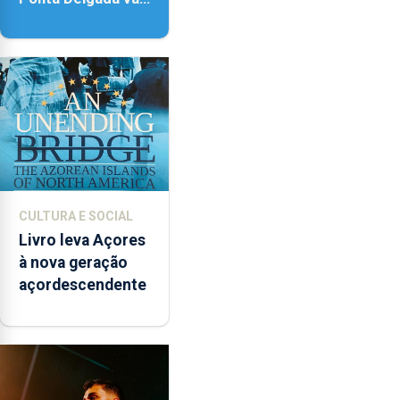
contar com novos
instrumentos
CULTURA E SOCIAL
Livro leva Açores
à nova geração
açordescendente