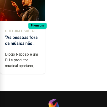
Premium
CULTURA E SOCIAL
“As pessoas fora
da música não
têm a noção do
Diogo Raposo é um
quão difícil é
DJ e produtor
produzir uma
musical açoriano,...
música”