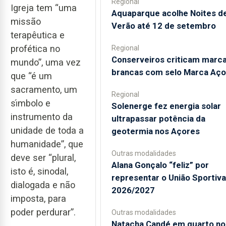
Regional
Igreja tem “uma
Aquaparque acolhe Noites d
missão
Verão até 12 de setembro
terapêutica e
profética no
Regional
Conserveiros criticam marc
mundo”, uma vez
brancas com selo Marca Aço
que “é um
sacramento, um
Regional
sı́mbolo e
Solenerge fez energia solar
instrumento da
ultrapassar potência da
unidade de toda a
geotermia nos Açores
humanidade”, que
Outras modalidades
deve ser “plural,
Alana Gonçalo “feliz” por
isto é, sinodal,
representar o União Sportiv
dialogada e não
2026/2027
imposta, para
poder perdurar”.
Outras modalidades
Natacha Candé em quarto no