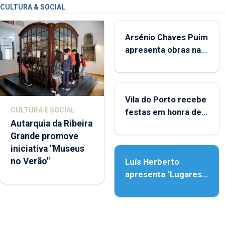
CULTURA & SOCIAL
Arsénio Chaves Puim
apresenta obras na
Biblioteca de Vila do
Porto
Vila do Porto recebe
CULTURA E SOCIAL
festas em honra de
Autarquia da Ribeira
Nossa Senhora da
Grande promove
Assunção
iniciativa "Museus
no Verão"
Luís Herberto
apresenta ‘Lugares
da Paisagem’