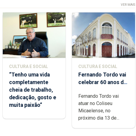
VER MAIS
CULTURA E SOCIAL
CULTURA E SOCIAL
“Tenho uma vida
Fernando Tordo vai
completamente
celebrar 60 anos de
cheia de trabalho,
carreira no Coliseu
Fernando Tordo vai
dedicação, gosto e
Micaelense
atuar no Coliseu
muita paixão”
Micaelense, no
próximo dia 13 de...