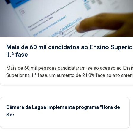
Mais de 60 mil candidatos ao Ensino Superio
1.ª fase
Mais de 60 mil pessoas candidataram-se ao acesso ao Ensi
Superior na 1.ª fase, um aumento de 21,8% face ao ano anteri
maior número de candidatos em 30 anos exceto durante a pa
Universidade dos Açores disponibiliza 665 vagas e tem dua
ofertas: a licenciatura em Biotecnologia e o mestrado em
Comunicação de Ciência.
Câmara da Lagoa implementa programa "Hora de
Ser