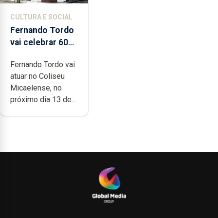
CULTURA E SOCIAL
Fernando Tordo
vai celebrar 60
anos de carreira
Fernando Tordo vai
no Coliseu
atuar no Coliseu
Micaelense
Micaelense, no
próximo dia 13 de...