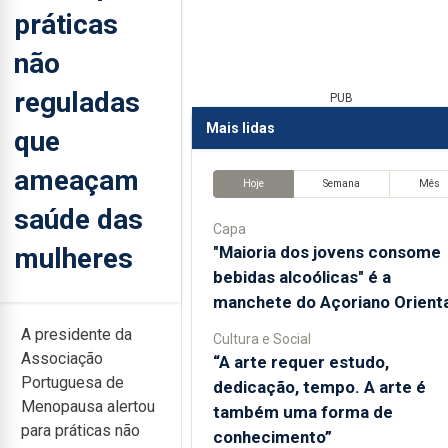
práticas
não
reguladas
PUB
Mais lidas
que
ameaçam
Hoje
Semana
Mês
saúde das
Capa
mulheres
"Maioria dos jovens consome
bebidas alcoólicas" é a
manchete do Açoriano Orienta
A presidente da
Cultura e Social
Associação
“A arte requer estudo,
Portuguesa de
dedicação, tempo. A arte é
Menopausa alertou
também uma forma de
para práticas não
conhecimento”