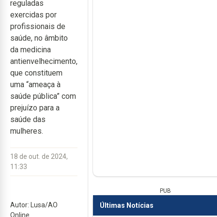
reguladas
exercidas por
profissionais de
saúde, no âmbito
da medicina
antienvelhecimento,
que constituem
uma “ameaça à
saúde pública” com
prejuízo para a
saúde das
mulheres.
18 de out. de 2024,
11:33
PUB
Autor: Lusa/AO
Últimas Notícias
Online