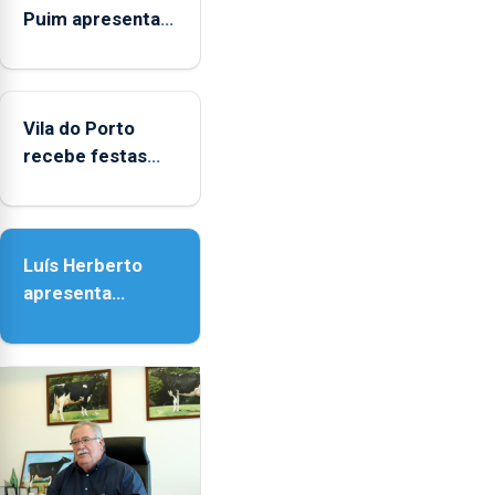
Puim apresenta
obras na
Biblioteca de Vila
do Porto
Vila do Porto
recebe festas
em honra de
Nossa Senhora
da Assunção
Luís Herberto
apresenta
‘Lugares da
Paisagem’