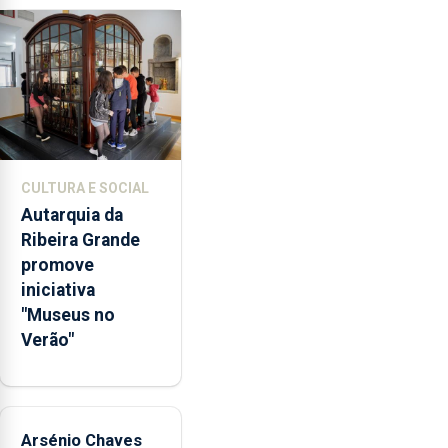
primária
da
violência
doméstica,
através
da
promoção
de
CULTURA E SOCIAL
competências
Autarquia da
pessoais,
Ribeira Grande
emocionais
promove
e
iniciativa
sociais
"Museus no
junto
Verão"
das
crianças
Arsénio Chaves