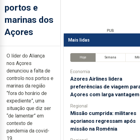
portos e
marinas dos
Açores
PUB
Mais lidas
O líder do Aliança
Hoje
Semana
Mê
nos Açores
denunciou a falta de
Economia
controlo nos portos e
Azores Airlines lidera
marinas da região
preferências de viagem par
“fora do horário de
Açores com larga vantagem
expediente”, uma
Regional
situação que diz ser
Missão cumprida: militares
“de lamentar” em
açorianos regressam após
contexto de
missão na Roménia
pandemia da covid-
19.