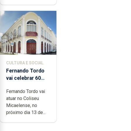
CULTURA E SOCIAL
Fernando Tordo
vai celebrar 60
anos de carreira
Fernando Tordo vai
no Coliseu
atuar no Coliseu
Micaelense
Micaelense, no
próximo dia 13 de...