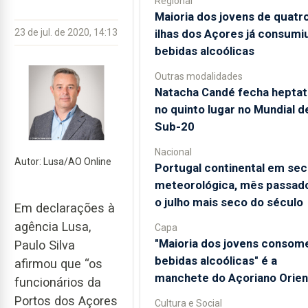
Regional
Maioria dos jovens de quatr
ilhas dos Açores já consumi
23 de jul. de 2020, 14:13
bebidas alcoólicas
Outras modalidades
Natacha Candé fecha heptat
no quinto lugar no Mundial d
Sub-20
Nacional
Autor: Lusa/AO Online
Portugal continental em sec
meteorológica, mês passado
o julho mais seco do século
Em declarações à
agência Lusa,
Capa
"Maioria dos jovens consom
Paulo Silva
bebidas alcoólicas" é a
afirmou que “os
manchete do Açoriano Orien
funcionários da
Portos dos Açores
Cultura e Social