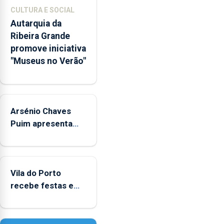
museológicos
CULTURA E SOCIAL
integrados
Autarquia da
na
Ribeira Grande
Rede
promove iniciativa
Municipal
"Museus no Verão"
de
Museus
aos
sábados
Arsénio Chaves
durante
o
Puim apresenta
mês
obras na Biblioteca
de
de Vila do Porto
agosto,
entre
Vila do Porto
as
recebe festas em
14h00
honra de Nossa
e
Senhora da
as
Assunção