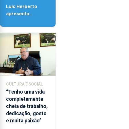
18h00.
Luís Herberto
apresenta
‘Lugares da
Paisagem’
CULTURA E SOCIAL
“Tenho uma vida
completamente
cheia de trabalho,
dedicação, gosto
e muita paixão”