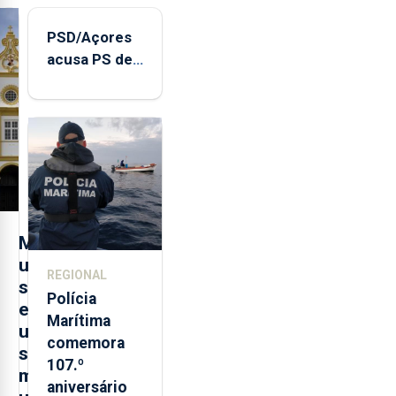
PSD/Açores
acusa PS de
"posição
contraditória"
sobre
evolução
turística
M
u
REGIONAL
s
Polícia
e
Marítima
u
comemora
s
107.º
m
aniversário