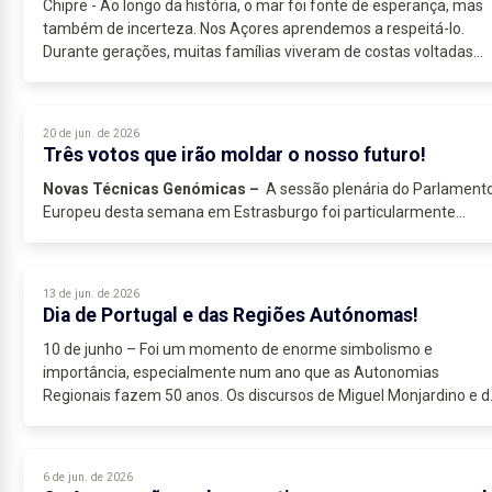
Chipre - Ao longo da história, o mar foi fonte de esperança, mas
também de incerteza. Nos Açores aprendemos a respeitá-lo.
Durante gerações, muitas famílias viveram de costas voltadas
para o oceano,...
20 de jun. de 2026
Três votos que irão moldar o nosso futuro!
Novas Técnicas Genómicas –
A sessão plenária do Parlament
Europeu desta semana em Estrasburgo foi particularmente...
13 de jun. de 2026
Dia de Portugal e das Regiões Autónomas!
10 de junho – Foi um momento de enorme simbolismo e
importância, especialmente num ano que as Autonomias
Regionais fazem 50 anos. Os discursos de Miguel Monjardino e d
Presidente da República, foram...
6 de jun. de 2026