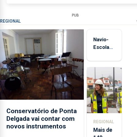
representantes parlamentares...
PUB
REGIONAL
Navio-
Escola
Sagres
está de
regresso
aos
Açores
Conservatório de Ponta
Delgada vai contar com
REGIONAL
novos instrumentos
Mais de