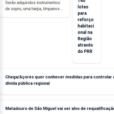
140
Serão adquiridos instrumentos
lotes
de sopro, uma harpa, tímpanos e
para
estrados, permitindo reforçar as
reforço
condições de ensino da
habitaci
instituição
onal na
Região
através
do PRR
Chega/Açores quer conhecer medidas para controlar 
dívida pública regional
Matadouro de São Miguel vai ser alvo de requalificaçã