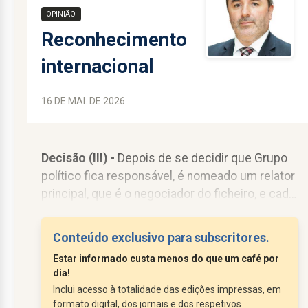
OPINIÃO
Reconhecimento
internacional
16 DE MAI. DE 2026
Decisão (III) -
Depois de se decidir que Grupo
político fica responsável, é nomeado um relator
principal, que é o negociador do ficheiro, e cada
grupo político indica um “relator-sombra”, que
fica responsável por negociar e defender as
Conteúdo exclusivo para subscritores.
linhas programáticas do seu grupo político. Há
Estar informado custa menos do que um café por
um primeiro debate em comissão, e de
dia!
seguida,...
Inclui acesso à totalidade das edições impressas, em
formato digital, dos jornais e dos respetivos