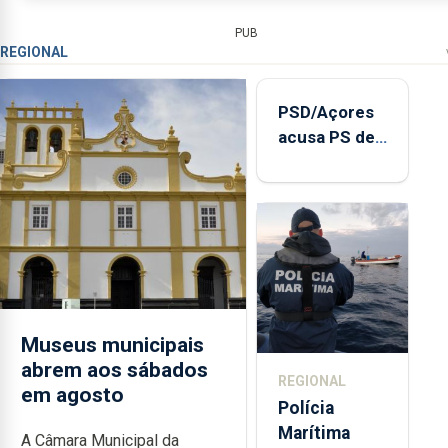
PUB
REGIONAL
PSD/Açores
acusa PS de
"posição
contraditória"
sobre
evolução
turística
Museus municipais
abrem aos sábados
REGIONAL
em agosto
Polícia
Marítima
A Câmara Municipal da