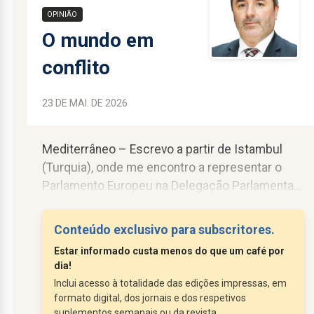
OPINIÃO
O mundo em
conflito
23 DE MAI. DE 2026
Mediterrâneo – Escrevo a partir de Istambul
(Turquia), onde me encontro a representar o
Parlamento Europeu na Delegação Parlamentar
da União para o Mediterrâneo. Este encontro
reúne representantes parlamentares de vários
Conteúdo exclusivo para subscritores.
países da região, num momento
Estar informado custa menos do que um café por
particularmente exigente para a paz e para a
dia!
segurança globais, e com conflitos
Inclui acesso à totalidade das edições impressas, em
persistentes, como os de Gaza, mas também
formato digital, dos jornais e dos respetivos
no Líbano, Irão... Na minha...
suplementos semanais ou da revista.