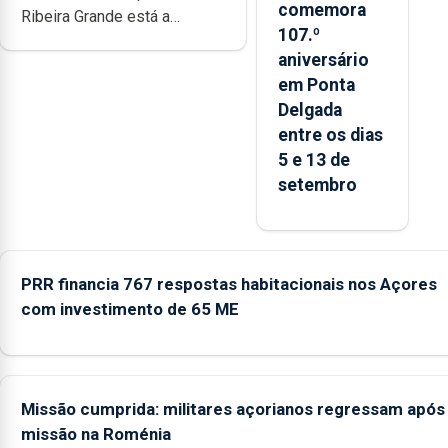
comemora
Ribeira Grande está a
107.º
promover a iniciativa
aniversário
“Museus no Verão”, que
em Ponta
garante a abertura dos
Delgada
museus e núcleos
entre os dias
museológicos integrados na
5 e 13 de
Rede Municipal de Museus
setembro
aos sábados durante o mês
de agosto, entre as 14h00 e
as 18h00.
PRR financia 767 respostas habitacionais nos Açores
com investimento de 65 ME
Missão cumprida: militares açorianos regressam após
missão na Roménia