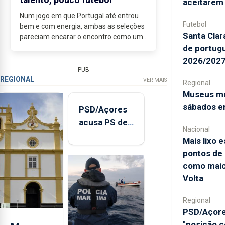
talento, pouco futebol
aceitarem
Num jogo em que Portugal até entrou
Futebol
bem e com energia, ambas as seleções
Santa Clar
pareciam encarar o encontro como uma
final. Ainda assim,...
de portug
2026/202
PUB
REGIONAL
VER MAIS
Regional
Museus mu
sábados e
PSD/Açores
acusa PS de
Nacional
"posição
Mais lixo e
contraditória"
pontos de
sobre
como maio
evolução
Volta
turística
Regional
PSD/Açore
"posição c