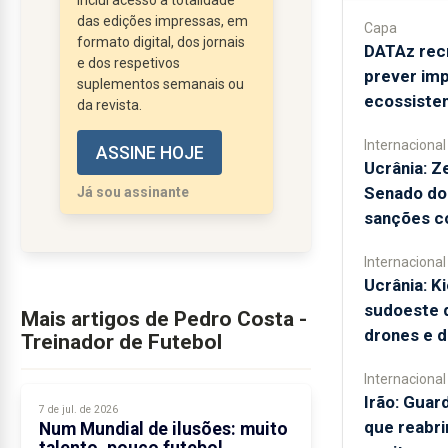
Inclui acesso à totalidade
está a diminuir em termos
das edições impressas, em
Capa
formato digital, dos jornais
de rendimento
DATAz rec
e dos respetivos
competitivo.
prever im
suplementos semanais ou
Durante muito tempo,
ecossiste
da revista.
europeus e sul-
Internacional
ASSINE HOJE
americanos dominaram,...
Ucrânia: Z
Senado do
Já sou assinante
sanções co
Internacional
Ucrânia: Ki
sudoeste 
Mais artigos de Pedro Costa -
drones e d
Treinador de Futebol
Internacional
Irão: Guar
7 de jul. de 2026
que reabr
Num Mundial de ilusões: muito