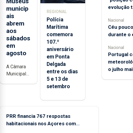
Museus
evolução t
municip
REGIONAL
ais
Polícia
Nacional
abrem
Céu pouco
Marítima
aos
durante o 
comemora
sábados
107.º
em
Nacional
aniversário
agosto
Portugal c
em Ponta
meteorológ
Delgada
A Câmara
o julho ma
entre os dias
Municipal
5 e 13 de
da Ribeira
setembro
Grande
está a
promover a
iniciativa
PRR financia 767 respostas
“Museus no
habitacionais nos Açores com
Verão”, que
garante a
investimento de 65 ME