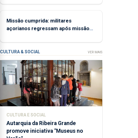
abertura
dos
museus e
Missão cumprida: militares
núcleos
açorianos regressam após missão
museológicos
na Roménia
integrados
na Rede
CULTURA & SOCIAL
VER MAIS
Municipal
de Museus
aos
sábados
durante o
mês de
agosto,
entre as
CULTURA E SOCIAL
14h00 e as
Autarquia da Ribeira Grande
18h00.
promove iniciativa "Museus no