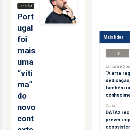
OPINIÃO
Port
ugal
foi
Mais lidas
mais
Hoje
uma
Cultura e Soc
“víti
“A arte re
dedicação,
ma”
também u
do
conhecime
novo
Capa
DATAz rec
cont
prever im
ecossiste
exto