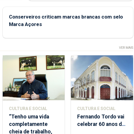
Conserveiros criticam marcas brancas com selo
Marca Açores
VER MAIS
CULTURA E SOCIAL
CULTURA E SOCIAL
“Tenho uma vida
Fernando Tordo vai
completamente
celebrar 60 anos de
cheia de trabalho,
carreira no Coliseu