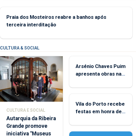
crianças
Praia dos Mosteiros reabre a banhos após
terceira interditação
CULTURA & SOCIAL
Arsénio Chaves Puim
apresenta obras na
Biblioteca de Vila do
Porto
Vila do Porto recebe
CULTURA E SOCIAL
festas em honra de
Autarquia da Ribeira
Nossa Senhora da
Grande promove
Assunção
iniciativa "Museus