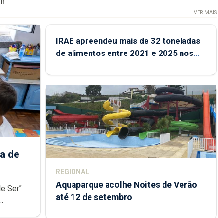
UB
VER MAIS
IRAE apreendeu mais de 32 toneladas
de alimentos entre 2021 e 2025 nos
Açores
a de
REGIONAL
Aquaparque acolhe Noites de Verão
de Ser”
até 12 de setembro
junto das