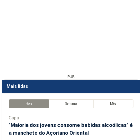
PUB
Mais lidas
Hoje
Semana
Mês
Capa
"Maioria dos jovens consome bebidas alcoólicas" é
a manchete do Açoriano Oriental