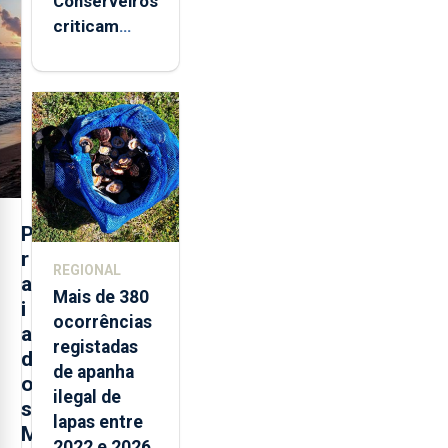
Conserveiros
criticam
marcas
brancas com
selo Marca
Açores
P
r
REGIONAL
a
Mais de 380
i
ocorrências
a
registadas
d
de apanha
o
ilegal de
s
lapas entre
M
2022 e 2026