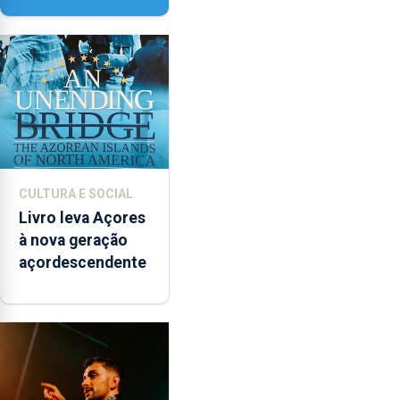
instrumentos
CULTURA E SOCIAL
Livro leva Açores
à nova geração
açordescendente