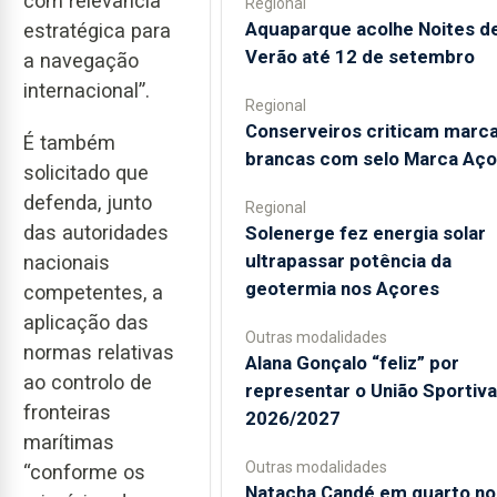
com relevância
Regional
Aquaparque acolhe Noites d
estratégica para
Verão até 12 de setembro
a navegação
internacional”.
Regional
Conserveiros criticam marc
É também
brancas com selo Marca Aço
solicitado que
defenda, junto
Regional
das autoridades
Solenerge fez energia solar
ultrapassar potência da
nacionais
geotermia nos Açores
competentes, a
aplicação das
Outras modalidades
normas relativas
Alana Gonçalo “feliz” por
ao controlo de
representar o União Sportiv
fronteiras
2026/2027
marítimas
Outras modalidades
“conforme os
Natacha Candé em quarto no