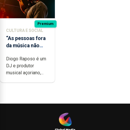
Premium
CULTURA E SOCIAL
“As pessoas fora
da música não
têm a noção do
Diogo Raposo é um
quão difícil é
DJ e produtor
produzir uma
musical açoriano,...
música”