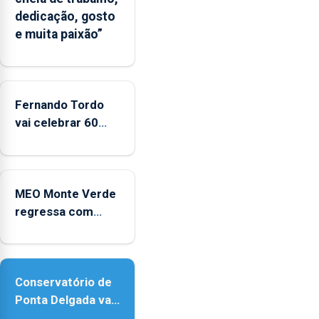
dedicação, gosto
e muita paixão”
Fernando Tordo
vai celebrar 60
anos de carreira
no Coliseu
Micaelense
MEO Monte Verde
regressa com
reforço da
acessibilidade
Conservatório de
Ponta Delgada vai
contar com novos