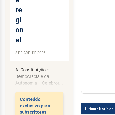
re
gi
on
al
8 DE ABR. DE 2026
A Constituição da
Democracia e da
Autonomia – Celebrou-
se o 50º aniversário da
Constituição da
Conteúdo
República Portuguesa,
exclusivo para
Últimas Notícias
aprovada pela
subscritores.