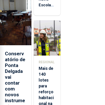
Escola
Sagres
está de
regresso
aos
Açores
Conserv
atório de
REGIONAL
Ponta
Mais de
Delgada
140
vai
lotes
contar
para
com
reforço
novos
habitaci
instrume
onal na