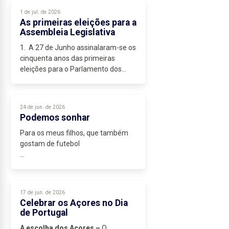
1 de jul. de 2026
As primeiras eleições para a
Assembleia Legislativa
1. A 27 de Junho assinalaram-se os
cinquenta anos das primeiras
eleições para o Parlamento dos
Açores, que se realizaram na
mesma data das eleições
presidenciais. A evocação deste
24 de jun. de 2026
acto eleitoral...
Podemos sonhar
Para os meus filhos, que também
gostam de futebol
1. Escrevo esta crónica no dia em
que Portugal joga com o
Uzbequistão na fase de grupos do
17 de jun. de 2026
Mundial de Futebol de 2026,
Celebrar os Açores no Dia
prisioneiro da incerteza...
de Portugal
A escolha dos Açores –
O