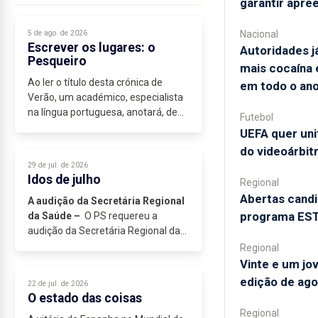
garantir apre
5 de ago. de 2026
Nacional
Escrever os lugares: o
Autoridades 
Pesqueiro
mais cocaína
Ao ler o título desta crónica de
em todo o an
Verão, um académico, especialista
na língua portuguesa, anotará, de
Futebol
imediato, que o uso da expressão
UEFA quer uni
“escrever os lugares” poderá não
do videoárbit
ser a mais adequada, se o cronista...
29 de jul. de 2026
Idos de julho
Regional
Abertas candi
A audição da Secretária Regional
programa ESTA
da Saúde –
O PS requereu a
audição da Secretária Regional da
Saúde e Segurança Social...
Regional
Vinte e um jo
edição de ago
22 de jul. de 2026
O estado das coisas
Regional