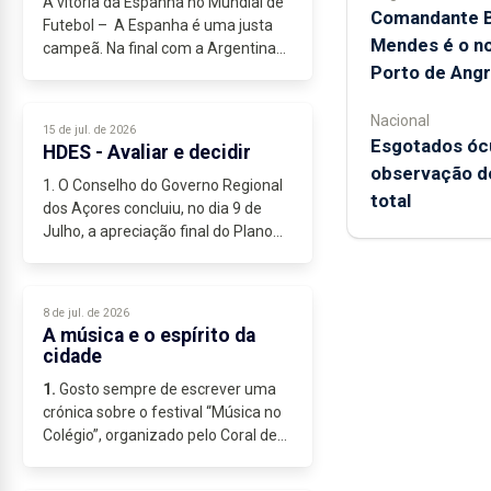
A vitória da Espanha no Mundial de
Comandante B
Futebol – A Espanha é uma justa
Mendes é o no
campeã. Na final com a Argentina
Porto de Angr
mostrou que tinha um melhor
futebol, uma organização táctica
consistente e um sistema de jogo...
Nacional
15 de jul. de 2026
Esgotados ócu
HDES - Avaliar e decidir
observação do
1. O Conselho do Governo Regional
total
dos Açores concluiu, no dia 9 de
Julho, a apreciação final do Plano
Funcional para a Reparação,
Reorganização e
Redimensionamento do Hospital do
8 de jul. de 2026
Divino Espírito Santo...
A música e o espírito da
cidade
1.
Gosto sempre de escrever uma
crónica sobre o festival “Música no
Colégio”, organizado pelo Coral de
São José, num local...