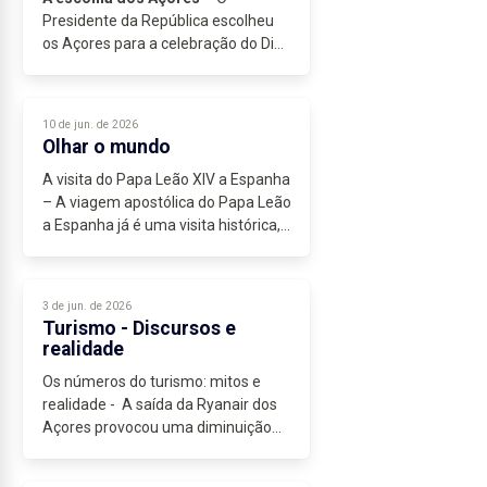
Presidente da República escolheu
os Açores para a celebração do Dia
de Portugal, de Camões e das...
10 de jun. de 2026
Olhar o mundo
A visita do Papa Leão XIV a Espanha
– A viagem apostólica do Papa Leão
a Espanha já é uma visita histórica,
pela sua dimensão, pelas multidões
que têm participado em
celebrações ou encontros com o
3 de jun. de 2026
Papa...
Turismo - Discursos e
realidade
Os números do turismo: mitos e
realidade - A saída da Ryanair dos
Açores provocou uma diminuição
da oferta de lugares disponíveis
para viagens para os Açores, como