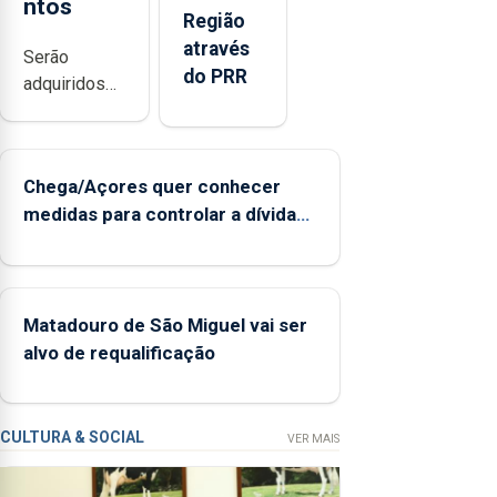
ntos
Região
através
Serão
do PRR
adquiridos
instrumentos
de sopro,
uma harpa,
Chega/Açores quer conhecer
tímpanos e
medidas para controlar a dívida
estrados,
pública regional
permitindo
reforçar as
condições
de ensino da
Matadouro de São Miguel vai ser
instituição
alvo de requalificação
CULTURA & SOCIAL
VER MAIS