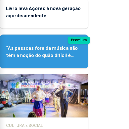
Livro leva Açores à nova geração
açordescendente
Premium
“As pessoas fora da música não
têm a noção do quão difícil é
produzir uma música”
CULTURA E SOCIAL