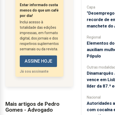
Assembleia
Estar informado custa
Capa
Constituinte, em 2 de
menos do que um café
"Desemprego 
Abril de 1976.
por dia!
recorde de e
A Constituição é a
Inclui acesso à
manchete do A
totalidade das edições
Constituição da
impressas, em formato
Democracia, do Estado
Regional
digital, dos jornais e dos
de Direito Democrático,
​Elementos d
respetivos suplementos
no qual se inscreve a
semanais ou da revista.
auxiliam mulhe
protecção dos direitos,
Pópulo
ASSINE HOJE
liberdades e garantias,
Outras modalida
da Autonomia
Já sou assinante
Dinamarquês 
Constitucional, da
vence em Lisb
descentralização
líder da 87.ª 
democrática...
Nacional
Autoridades 
Mais artigos de Pedro
Gomes - Advogado
com cocaína 