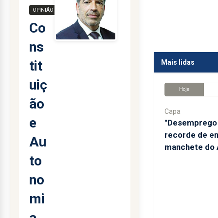
OPINIÃO
Co
ns
tit
Mais lidas
uiç
Hoje
ão
Capa
e
"Desemprego 
recorde de e
Au
manchete do A
to
no
mi
a