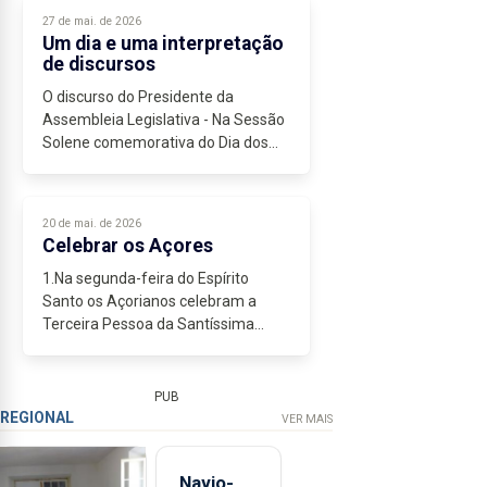
sucede em todos os mercados...
27 de mai. de 2026
Um dia e uma interpretação
de discursos
O discurso do Presidente da
Assembleia Legislativa - Na Sessão
Solene comemorativa do Dia dos
Açores, o Presidente da Assembleia
Legislativa escolheu – e bem – falar
da capacidade de iniciativa dos...
20 de mai. de 2026
Celebrar os Açores
1.Na segunda-feira do Espírito
Santo os Açorianos celebram a
Terceira Pessoa da Santíssima
Trindade e o Dia da Região,
evocando a unidade dos Açores, a
religiosidade do Povo Açoriano, o
PUB
sentido de pertença...
REGIONAL
VER MAIS
Navio-