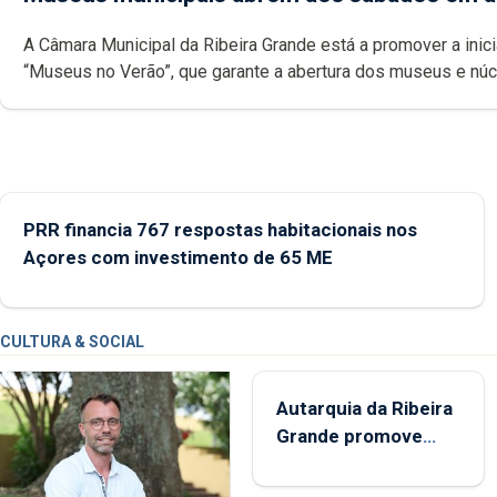
A Câmara Municipal da Ribeira Grande está a promover a inici
“Museus no Verão”, que garante a abertura dos museus e nú
museológicos integrados na Rede Municipal de Museus aos
durante o mês de agosto, entre as 14h00 e as 18h00.
PRR financia 767 respostas habitacionais nos
Açores com investimento de 65 ME
CULTURA & SOCIAL
Autarquia da Ribeira
Grande promove
iniciativa "Museus no
Verão"