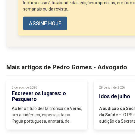
Inclui acesso à totalidade das edições impressas, em forma
semanais ou da revista.
ASSINE HOJE
Mais artigos de Pedro Gomes - Advogado
5 de ago. de 2026
29 de jul. de 2026
Escrever os lugares: o
Idos de julho
Pesqueiro
Ao ler o título desta crónica de Verão,
A audição da Secr
um académico, especialista na
da Saúde –
O PS 
língua portuguesa, anotará, de
audição da Secretá
imediato, que o uso da expressão
Saúde e Segurança 
“escrever os lugares” poderá não ser