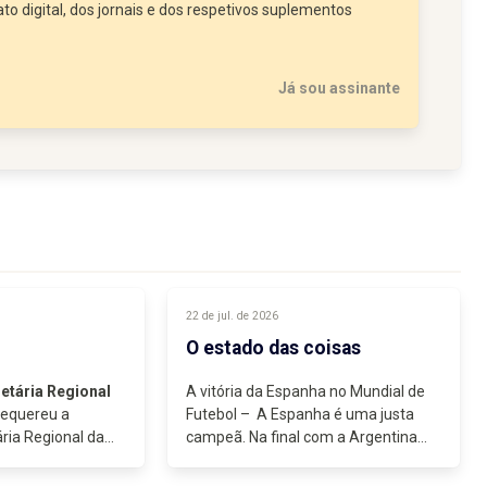
to digital, dos jornais e dos respetivos suplementos
Já sou assinante
22 de jul. de 2026
O estado das coisas
etária Regional
A vitória da Espanha no Mundial de
requereu a
Futebol – A Espanha é uma justa
ria Regional da
campeã. Na final com a Argentina
Social...
mostrou que tinha um melhor
futebol, uma organização táctica