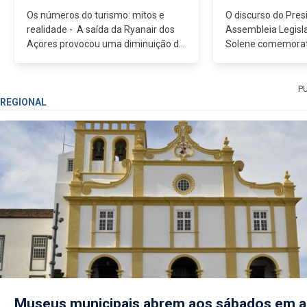
Os números do turismo: mitos e
O discurso do Pres
realidade - A saída da Ryanair dos
Assembleia Legisla
Açores provocou uma diminuição da
Solene comemorati
oferta de lugares disponíveis para
Açores, o Preside
viagens para os Açores, como
Legislativa escolh
sucede em todos os mercados...
da capacidade de in
P
REGIONAL
Museus municipais abrem aos sábados em 