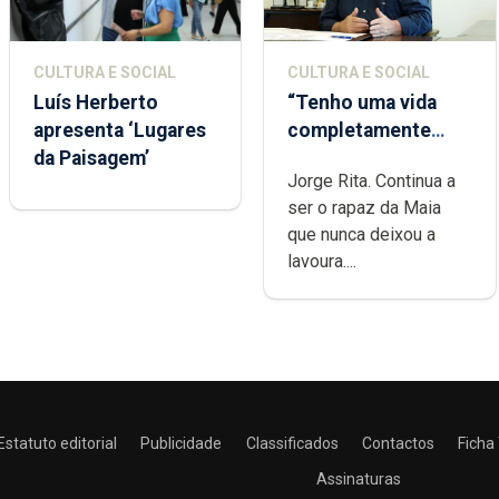
CULTURA E SOCIAL
CULTURA E SOCIAL
Luís Herberto
“Tenho uma vida
apresenta ‘Lugares
completamente
da Paisagem’
cheia de trabalho,
Jorge Rita. Continua a
dedicação, gosto e
ser o rapaz da Maia
muita paixão”
que nunca deixou a
lavoura....
Estatuto editorial
Publicidade
Classificados
Contactos
Ficha
Assinaturas