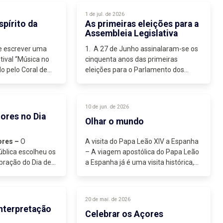
consistente e um sistema de jogo...
1 de jul. de 2026
spírito da
As primeiras eleições para a
Assembleia Legislativa
e escrever uma
1. A 27 de Junho assinalaram-se os
tival “Música no
cinquenta anos das primeiras
do pelo Coral de
eleições para o Parlamento dos
...
Açores, que se realizaram na
mesma data das eleições
presidenciais. A evocação deste acto
10 de jun. de 2026
eleitoral...
ores no Dia
Olhar o mundo
ores –
O
A visita do Papa Leão XIV a Espanha
blica escolheu os
– A viagem apostólica do Papa Leão
bração do Dia de
a Espanha já é uma visita histórica,
s e das...
pela sua dimensão, pelas multidões
que têm participado em celebrações
ou encontros com o Papa...
20 de mai. de 2026
interpretação
Celebrar os Açores