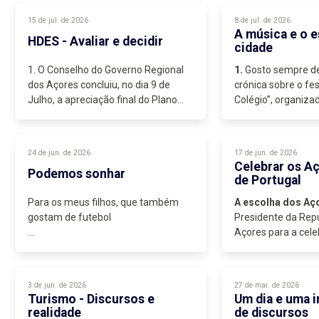
a mais adequada, se o cronista...
15 de jul. de 2026
8 de jul. de 2026
A música e o e
HDES - Avaliar e decidir
cidade
1. O Conselho do Governo Regional
1.
Gosto sempre d
dos Açores concluiu, no dia 9 de
crónica sobre o fes
Julho, a apreciação final do Plano
Colégio”, organiza
Funcional para a Reparação,
São José, num local
Reorganização e
Redimensionamento do Hospital do
24 de jun. de 2026
17 de jun. de 2026
Divino Espírito Santo...
Celebrar os Aç
Podemos sonhar
de Portugal
Para os meus filhos, que também
A escolha dos Aç
gostam de futebol
Presidente da Repú
Açores para a cele
1. Escrevo esta crónica no dia em
Portugal, de Camõe
que Portugal joga com o
Uzbequistão na fase de grupos do
3 de jun. de 2026
27 de mai. de 2026
Mundial de Futebol de 2026,
Turismo - Discursos e
Um dia e uma 
prisioneiro da incerteza...
realidade
de discursos