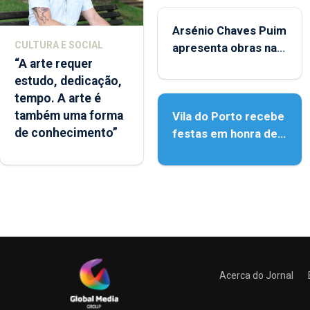
Arsénio Chaves Puim
CULTURA E SOCIAL
apresenta obras na
“A arte requer
Biblioteca de Vila do
estudo, dedicação,
Porto
tempo. A arte é
também uma forma
Vila do Porto recebe
de conhecimento”
festas em honra de
Nossa Senhora da
Assunção
Acerca do Jornal