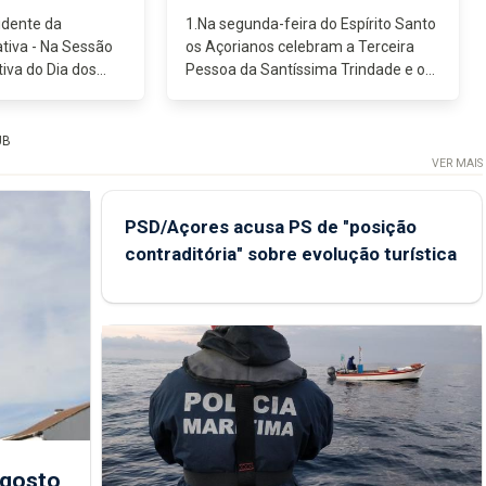
idente da
1.Na segunda-feira do Espírito Santo
tiva - Na Sessão
os Açorianos celebram a Terceira
va do Dia dos
Pessoa da Santíssima Trindade e o
nte da Assembleia
Dia da Região, evocando a unidade
eu – e bem – falar
dos Açores, a religiosidade do Povo
iciativa dos...
Açoriano, o sentido de pertença...
UB
VER MAIS
PSD/Açores acusa PS de "posição
contraditória" sobre evolução turística
agosto