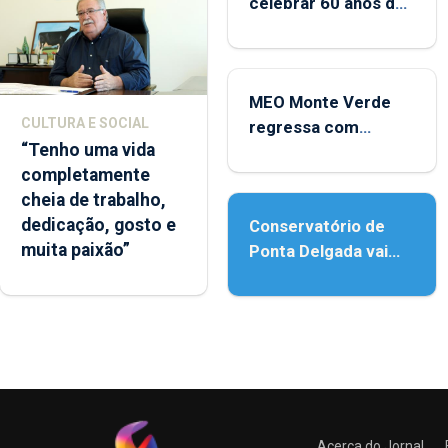
celebrar 60 anos de
carreira no Coliseu
Micaelense
MEO Monte Verde
CULTURA E SOCIAL
regressa com
“Tenho uma vida
reforço da
completamente
acessibilidade
cheia de trabalho,
dedicação, gosto e
Conservatório de
muita paixão”
Ponta Delgada vai
contar com novos
instrumentos
Acerca do Jornal