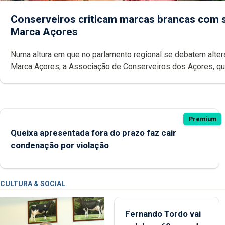
Conserveiros criticam marcas brancas com 
Marca Açores
Numa altura em que no parlamento regional se debatem alte
Marca Açores, a Associação de Conserveiros dos Açores, que emitiu
parecer desfavorável à proposta do Chega, critica também a
possibilidade das marcas brancas poderem ostentar a Ma
Premium
Queixa apresentada fora do prazo faz cair
condenação por violação
CULTURA & SOCIAL
Fernando Tordo vai