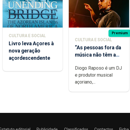
Premium
CULTURA E SOCIAL
CULTURA E SOCIAL
Livro leva Açores à
“As pessoas fora da
nova geração
música não têm a
açordescendente
noção do quão
Diogo Raposo é um DJ
difícil é produzir
e produtor musical
uma música”
açoriano,...
Estatuto editorial
Publicidade
Classificados
Contactos
Ficha