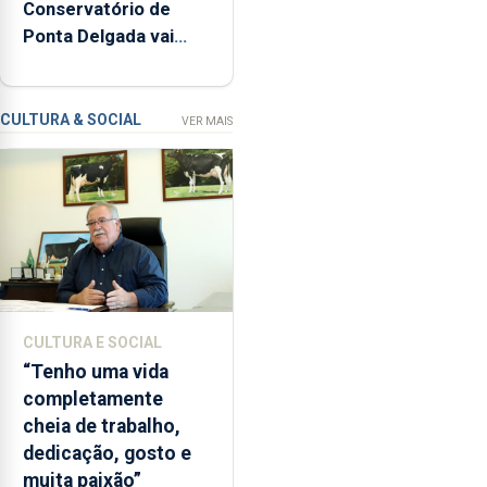
Conservatório de
inspeções
Ponta Delgada vai
relacionadas
contar com novos
com
instrumentos
a
apanha
CULTURA & SOCIAL
VER MAIS
ilegal
de
lapas
entre
2022
e
2026.
A
CULTURA E SOCIAL
ilha
“Tenho uma vida
das
completamente
Flores
cheia de trabalho,
apresenta
dedicação, gosto e
um
muita paixão”
“decréscimo