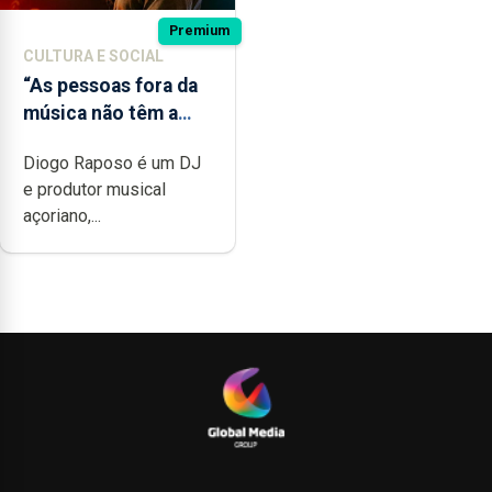
Premium
CULTURA E SOCIAL
“As pessoas fora da
música não têm a
noção do quão difícil
Diogo Raposo é um DJ
é produzir uma
e produtor musical
música”
açoriano,...