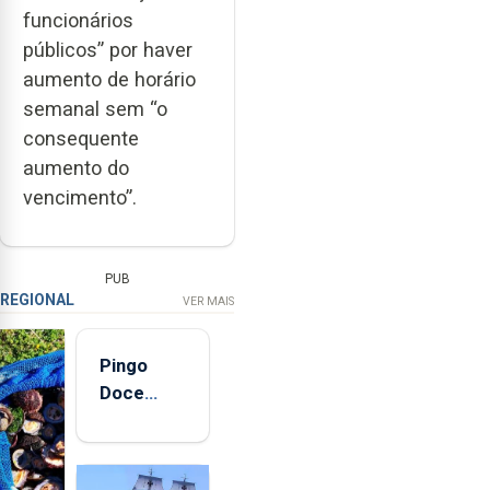
funcionários
públicos” por haver
aumento de horário
semanal sem “o
consequente
aumento do
vencimento”.
PUB
REGIONAL
VER MAIS
Pingo
Doce
abre esta
quinta-
feira nova