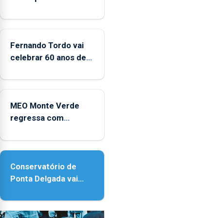
significativo”
da
CPUE
entre
Fernando Tordo vai
2022
celebrar 60 anos de
e
carreira no Coliseu
2025
Micaelense
MEO Monte Verde
regressa com
reforço da
acessibilidade
Conservatório de
Ponta Delgada vai
contar com novos
instrumentos