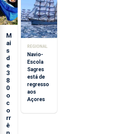
loja em
São
Sebastião
e cria 30
postos de
M
trabalho
ai
REGIONAL
s
Navio-
d
Escola
e
Sagres
3
está de
8
regresso
0
aos
o
Açores
c
o
rr
ê
n