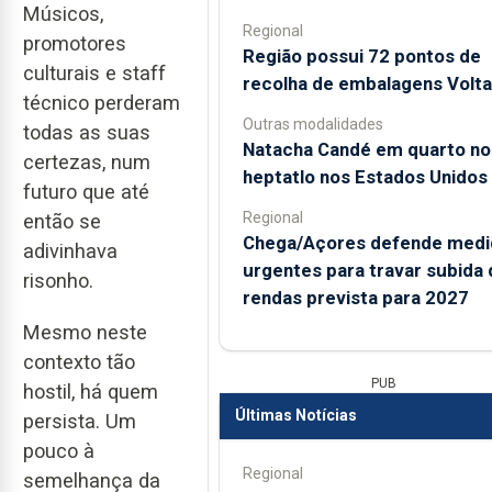
Músicos,
Regional
promotores
Região possui 72 pontos de
culturais e staff
recolha de embalagens Volta
técnico perderam
Outras modalidades
todas as suas
Natacha Candé em quarto no
certezas, num
heptatlo nos Estados Unidos
futuro que até
Regional
então se
Chega/Açores defende medi
adivinhava
urgentes para travar subida 
risonho.
rendas prevista para 2027
Mesmo neste
contexto tão
PUB
hostil, há quem
Últimas Notícias
persista. Um
pouco à
Regional
semelhança da