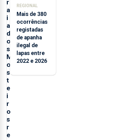
r
REGIONAL
a
Mais de 380
i
ocorrências
a
registadas
d
de apanha
o
ilegal de
s
lapas entre
M
2022 e 2026
o
s
t
e
i
r
o
s
r
e