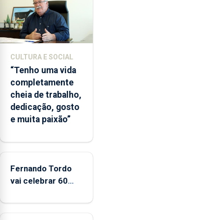
desde
o
início
da
época
CULTURA E SOCIAL
balnear
“Tenho uma vida
completamente
cheia de trabalho,
dedicação, gosto
e muita paixão”
Fernando Tordo
vai celebrar 60
anos de carreira
no Coliseu
Micaelense