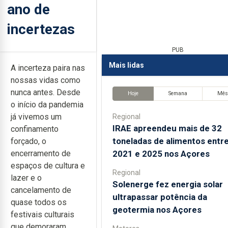
ano de
incertezas
PUB
Mais lidas
A incerteza paira nas
nossas vidas como
nunca antes. Desde
Hoje
Semana
Mê
o início da pandemia
já vivemos um
Regional
IRAE apreendeu mais de 32
confinamento
toneladas de alimentos entr
forçado, o
2021 e 2025 nos Açores
encerramento de
espaços de cultura e
Regional
lazer e o
Solenerge fez energia solar
cancelamento de
ultrapassar potência da
quase todos os
geotermia nos Açores
festivais culturais
que demoraram