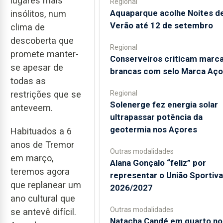
lugares mais
Regional
Aquaparque acolhe Noites d
insólitos, num
Verão até 12 de setembro
clima de
descoberta que
Regional
promete manter-
Conserveiros criticam marc
se apesar de
brancas com selo Marca Aço
todas as
Regional
restrições que se
Solenerge fez energia solar
anteveem.
ultrapassar potência da
geotermia nos Açores
Habituados a 6
anos de Tremor
Outras modalidades
em março,
Alana Gonçalo “feliz” por
teremos agora
representar o União Sportiv
que replanear um
2026/2027
ano cultural que
Outras modalidades
se antevê difícil.
Natacha Candé em quarto no