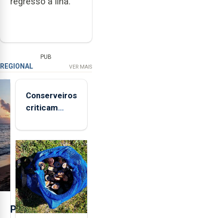
regresso à ilha.
PUB
REGIONAL
VER MAIS
Conserveiros
criticam
marcas
brancas com
selo Marca
Açores
P