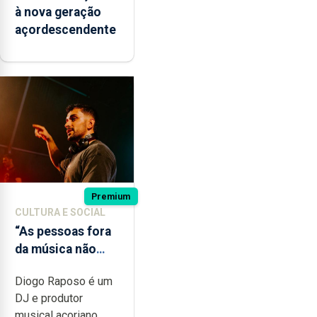
à nova geração
açordescendente
Premium
CULTURA E SOCIAL
“As pessoas fora
da música não
têm a noção do
Diogo Raposo é um
quão difícil é
DJ e produtor
produzir uma
musical açoriano,...