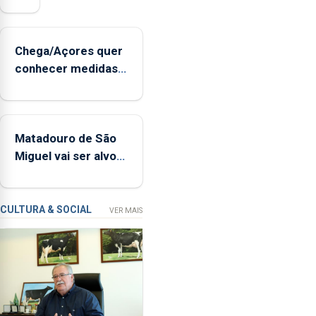
instrumentos
de
sopro,
Chega/Açores quer
uma
conhecer medidas
harpa,
para controlar a
tímpanos
dívida pública
e
regional
estrados,
Matadouro de São
permitindo
Miguel vai ser alvo
reforçar
de requalificação
as
condições
de
CULTURA & SOCIAL
VER MAIS
ensino
da
instituição