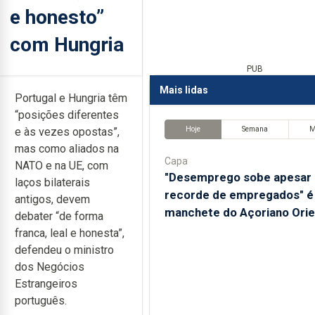
e honesto”
com Hungria
PUB
Mais lidas
Portugal e Hungria têm
“posições diferentes
Hoje
Semana
M
e às vezes opostas”,
mas como aliados na
Capa
NATO e na UE, com
"Desemprego sobe apesar
laços bilaterais
recorde de empregados" é
antigos, devem
manchete do Açoriano Orie
debater “de forma
franca, leal e honesta”,
defendeu o ministro
dos Negócios
Estrangeiros
português.