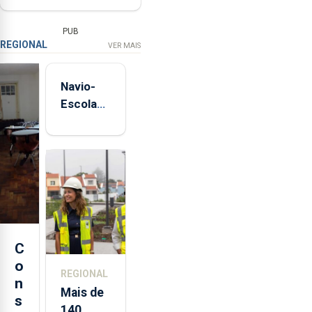
PUB
REGIONAL
VER MAIS
Navio-
Escola
Sagres
está de
regresso
aos
Açores
C
o
REGIONAL
n
Mais de
s
140