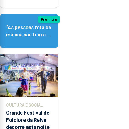
açordescendente
Premium
“As pessoas fora da
música não têm a
noção do quão
difícil é produzir
uma música”
CULTURA E SOCIAL
Grande Festival de
Folclore da Relva
decorre esta noite