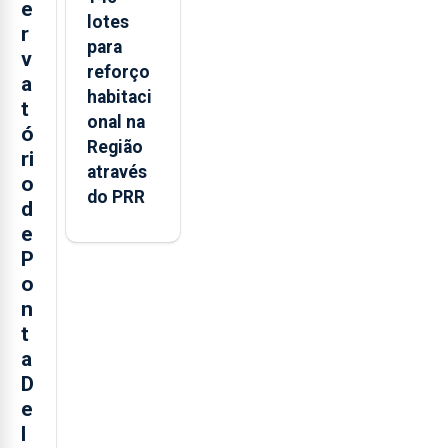
e
lotes
r
para
v
reforço
a
habitaci
t
onal na
ó
Região
ri
através
o
do PRR
d
e
P
o
n
t
a
D
e
l